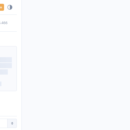
en
5.466