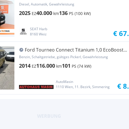
L1H1
Diesel, Automatik, Gewährleistung
2025
40.000
136
EZ
km
PS (100 kW)
SEAT Harb
€ 67
8160 Weiz
Ford Tourneo Connect Titanium 1,0 EcoBoost
Start/Sto...
Benzin, Schaltgetriebe, gültiges Pickerl, Gewährleistung
2014
116.000
101
EZ
km
PS (74 kW)
AutoMasin
€ 8
1110 Wien, 11. Bezirk, Simmering