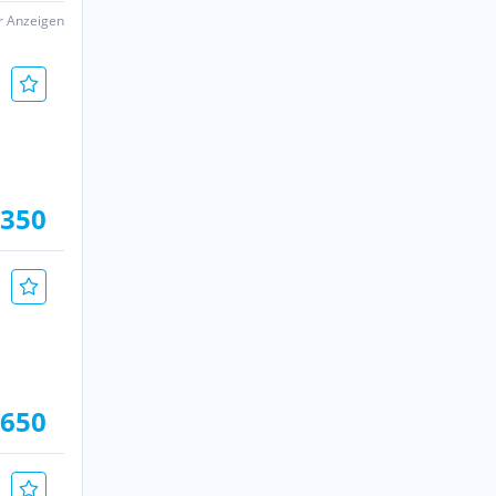
er Anzeigen
.350
.650