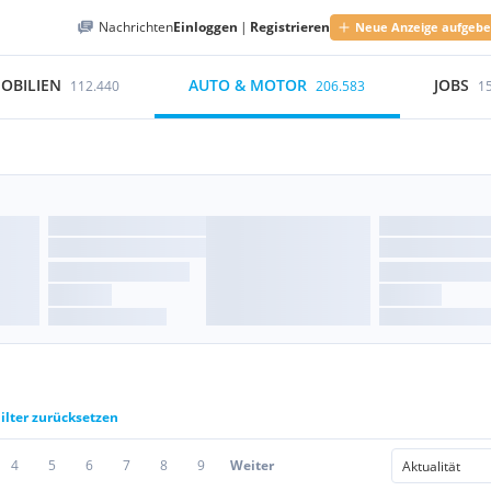
Nachrichten
Einloggen
|
Registrieren
Neue Anzeige aufgeb
OBILIEN
AUTO & MOTOR
JOBS
112.440
206.583
1
ilter zurücksetzen
4
5
6
7
8
9
Weiter