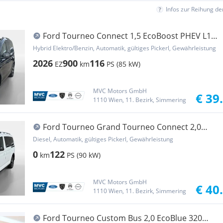
Infos zur Reihung d
Ford Tourneo Connect 1,5 EcoBoost PHEV L1
Active
Hybrid Elektro/Benzin, Automatik, gültiges Pickerl, Gewährleistung
2026
900
116
EZ
km
PS (85 kW)
MVC Motors GmbH
€ 39
1110 Wien, 11. Bezirk, Simmering
Ford Tourneo Grand Tourneo Connect 2,0
EcoBlue L2 Active Aut.
Diesel, Automatik, gültiges Pickerl, Gewährleistung
0
122
km
PS (90 kW)
MVC Motors GmbH
€ 40
1110 Wien, 11. Bezirk, Simmering
Ford Tourneo Custom Bus 2,0 EcoBlue 320