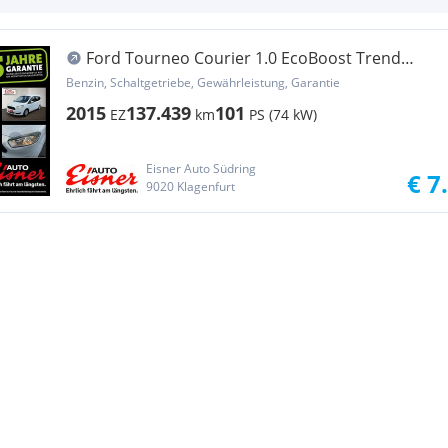
Ford Tourneo Courier 1.0 EcoBoost Trend
Fernlichtass.
Benzin, Schaltgetriebe, Gewährleistung, Garantie
2015
137.439
101
EZ
km
PS (74 kW)
Eisner Auto Südring
€ 7
9020 Klagenfurt