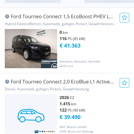
Ford Tourneo Connect 1,5 EcoBoost PHEV L1
Trend Aut.
Hybrid Elektro/Benzin, Automatik, gültiges Pickerl, Gewährleistung, Garantie
0
km
116
PS (85 kW)
€ 41.363
Autohaus Destalles GesmbH
4020 Linz
Ford Tourneo Connect 2,0 EcoBlue L1 Active
Aut.
Diesel, Automatik, gültiges Pickerl, Gewährleistung
2026
EZ
1.415
km
122
PS (90 kW)
€ 39.490
MVC Motors GmbH
2345 Brunn am Gebirge