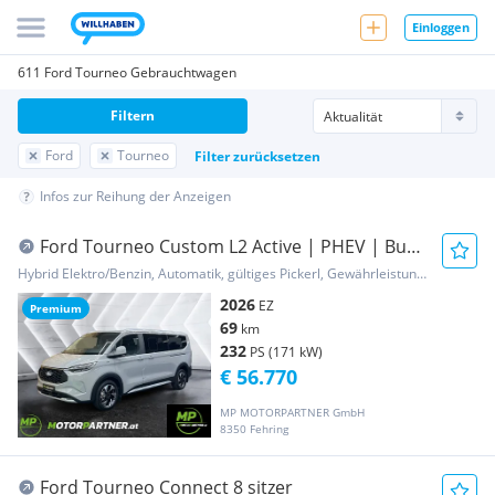
Einloggen
611 Ford Tourneo Gebrauchtwagen
Filtern
Ford
Tourneo
Filter zurücksetzen
Infos zur Reihung der Anzeigen
Ford Tourneo Custom L2 Active | PHEV | Bus
8-Sitze |...
Hybrid Elektro/Benzin, Automatik, gültiges Pickerl, Gewährleistung, Garantie
2026
EZ
Premium
69
km
232
PS (171 kW)
€ 56.770
MP MOTORPARTNER GmbH
8350 Fehring
Ford Tourneo Connect 8 sitzer