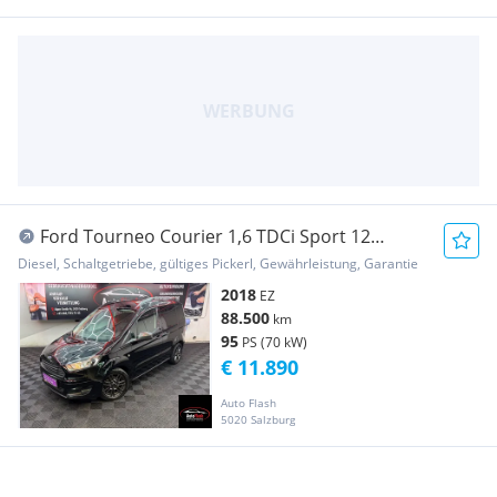
Ford Tourneo Courier 1,6 TDCi Sport 12
Monate Garantie!
Diesel, Schaltgetriebe, gültiges Pickerl, Gewährleistung, Garantie
2018
EZ
88.500
km
95
PS (70 kW)
€ 11.890
Auto Flash
5020 Salzburg