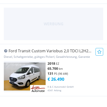
Ford Transit Custom Variobus 2,0 TDCI L2H2
340 Trend
Diesel, Schaltgetriebe, gültiges Pickerl, Gewährleistung, Garantie
2018
EZ
65.700
km
131
PS (96 kW)
€ 26.490
K & C Automobil GmbH
4341 Arbing