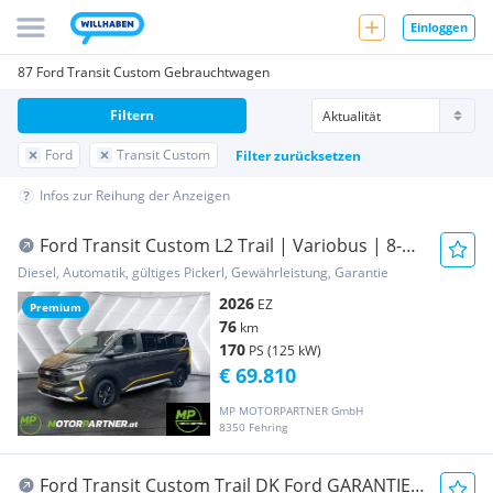
Einloggen
87 Ford Transit Custom Gebrauchtwagen
Filtern
Ford
Transit Custom
Filter zurücksetzen
Infos zur Reihung der Anzeigen
Ford Transit Custom L2 Trail | Variobus | 8-
Sitze | ...
Diesel, Automatik, gültiges Pickerl, Gewährleistung, Garantie
2026
EZ
Premium
76
km
170
PS (125 kW)
€ 69.810
MP MOTORPARTNER GmbH
8350 Fehring
Ford Transit Custom Trail DK Ford GARANTIE -