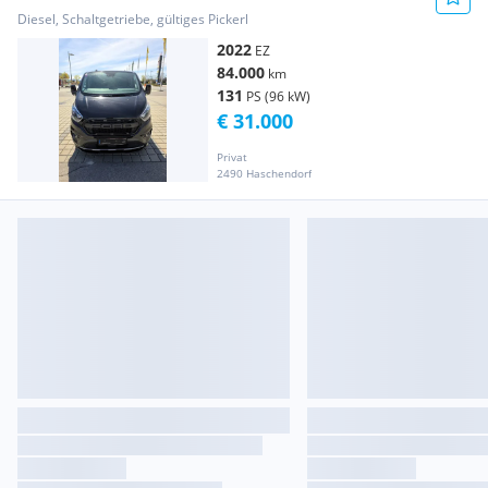
2029
Diesel, Schaltgetriebe, gültiges Pickerl
2022
EZ
84.000
km
131
PS (96 kW)
€ 31.000
Privat
2490 Haschendorf