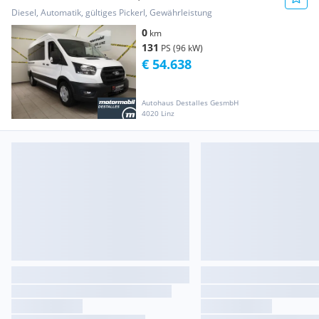
Trend Aut. *...
Diesel, Automatik, gültiges Pickerl, Gewährleistung
0
km
131
PS (96 kW)
€ 54.638
Autohaus Destalles GesmbH
4020 Linz