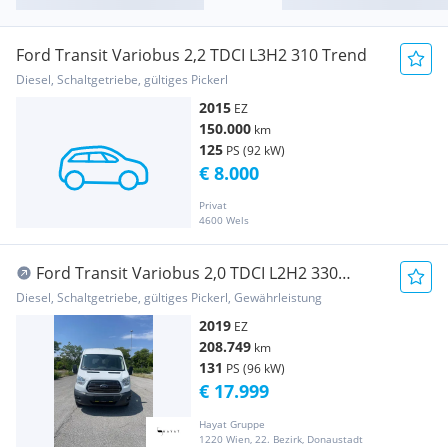
Ford Transit Variobus 2,2 TDCI L3H2 310 Trend
Diesel, Schaltgetriebe, gültiges Pickerl
2015
EZ
150.000
km
125
PS (92 kW)
€ 8.000
Privat
4600 Wels
Ford Transit Variobus 2,0 TDCI L2H2 330
Trend /// FI...
Diesel, Schaltgetriebe, gültiges Pickerl, Gewährleistung
2019
EZ
208.749
km
131
PS (96 kW)
€ 17.999
Hayat Gruppe
1220 Wien, 22. Bezirk, Donaustadt