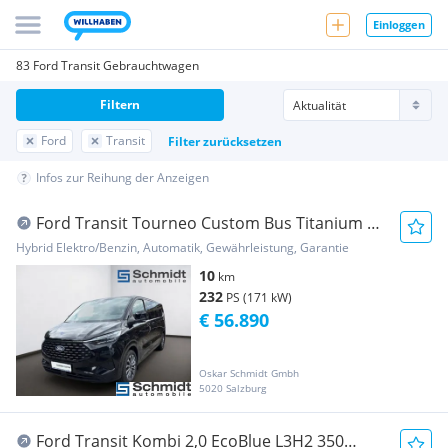
Einloggen
83 Ford Transit Gebrauchtwagen
Filtern
Ford
Transit
Filter zurücksetzen
Infos zur Reihung der Anzeigen
Ford Transit Tourneo Custom Bus Titanium X
340L2 2,5L PHEV 2...
Hybrid Elektro/Benzin, Automatik, Gewährleistung, Garantie
10
km
232
PS (171 kW)
€ 56.890
Oskar Schmidt Gmbh
5020 Salzburg
Ford Transit Kombi 2,0 EcoBlue L3H2 350