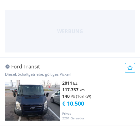
Ford Transit
Diesel, Schaltgetriebe, gültiges Pickerl
2011
EZ
117.757
km
140
PS (103 kW)
€ 10.500
Privat
2201 Gerasdorf