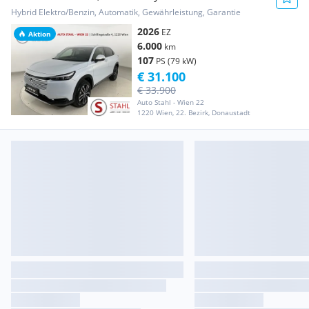
Aut.
Hybrid Elektro/Benzin, Automatik, Gewährleistung, Garantie
2026
EZ
Aktion
6.000
km
107
PS (79 kW)
€ 31.100
€ 33.900
Auto Stahl - Wien 22
1220 Wien, 22. Bezirk, Donaustadt