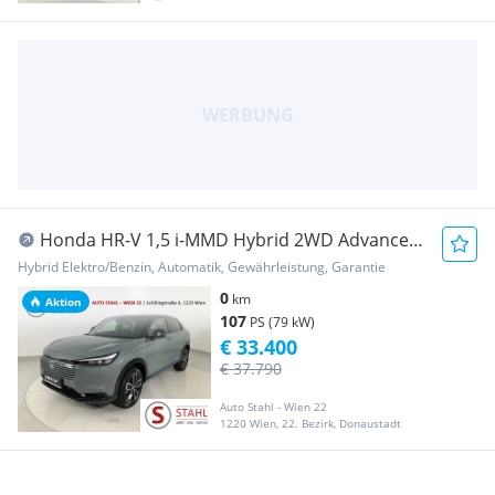
Honda HR-V 1,5 i-MMD Hybrid 2WD Advance
Plus Aut.
Hybrid Elektro/Benzin, Automatik, Gewährleistung, Garantie
0
km
Aktion
107
PS (79 kW)
€ 33.400
€ 37.790
Auto Stahl - Wien 22
1220 Wien, 22. Bezirk, Donaustadt