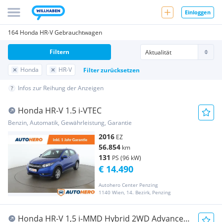
Einloggen
164 Honda HR-V Gebrauchtwagen
Filtern
Honda
HR-V
Filter zurücksetzen
Infos zur Reihung der Anzeigen
Honda HR-V 1.5 i-VTEC
Benzin, Automatik, Gewährleistung, Garantie
2016
EZ
56.854
km
131
PS (96 kW)
€ 14.490
Autohero Center Penzing
1140 Wien, 14. Bezirk, Penzing
Honda HR-V 1,5 i-MMD Hybrid 2WD Advance