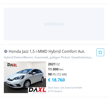
Honda Jazz 1,5 i-MMD Hybrid Comfort Aut.
Hybrid Elektro/Benzin, Automatik, gültiges Pickerl, Gewährleistung, Garantie
2021
EZ
11.000
km
98
PS (72 kW)
€ 18.760
Daxl Auto und Zweirad GmbH
4770 Andorf