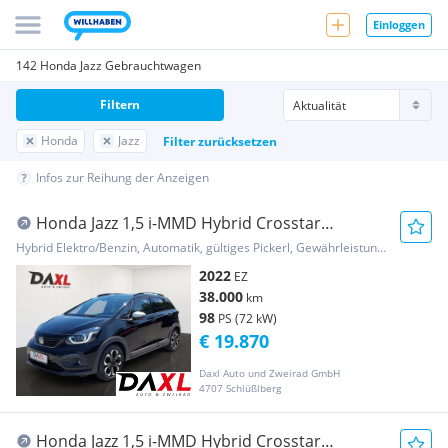
Einloggen
142 Honda Jazz Gebrauchtwagen
Filtern
Honda
Jazz
Filter zurücksetzen
Infos zur Reihung der Anzeigen
Honda Jazz 1,5 i-MMD Hybrid Crosstar
Executive Aut.
Hybrid Elektro/Benzin, Automatik, gültiges Pickerl, Gewährleistung, Garantie
2022
EZ
38.000
km
98
PS (72 kW)
€ 19.870
Daxl Auto und Zweirad GmbH
4707 Schlüßlberg
Honda Jazz 1,5 i-MMD Hybrid Crosstar