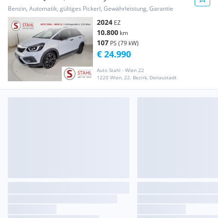
Advance Aut. | A...
Benzin, Automatik, gültiges Pickerl, Gewährleistung, Garantie
2024
EZ
10.800
km
107
PS (79 kW)
€ 24.990
Auto Stahl - Wien 22
1220 Wien, 22. Bezirk, Donaustadt