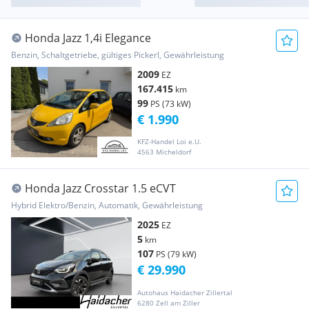
Honda Jazz 1,4i Elegance
Benzin, Schaltgetriebe, gültiges Pickerl, Gewährleistung
2009
EZ
167.415
km
99
PS (73 kW)
€ 1.990
KFZ-Handel Loi e.U.
4563 Micheldorf
Honda Jazz Crosstar 1.5 eCVT
Hybrid Elektro/Benzin, Automatik, Gewährleistung
2025
EZ
5
km
107
PS (79 kW)
€ 29.990
Autohaus Haidacher Zillertal
6280 Zell am Ziller