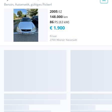
Benzin, Automatik, gültiges Pickerl
2005
EZ
148.000
km
86
PS (63 kW)
€ 1.900
Privat
2700 Wiener Neustadt