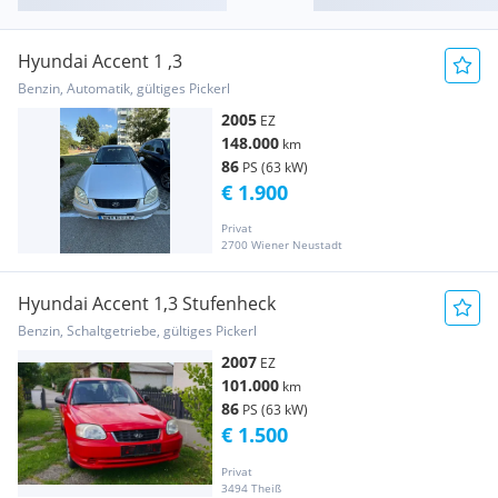
Hyundai Accent 1 ,3
Benzin, Automatik, gültiges Pickerl
2005
EZ
148.000
km
86
PS (63 kW)
€ 1.900
Privat
2700 Wiener Neustadt
Hyundai Accent 1,3 Stufenheck
Benzin, Schaltgetriebe, gültiges Pickerl
2007
EZ
101.000
km
86
PS (63 kW)
€ 1.500
Privat
3494 Theiß