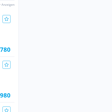
er Anzeigen
.780
.980