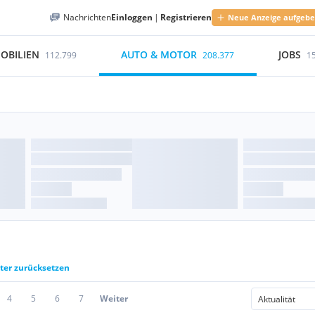
Nachrichten
Einloggen
|
Registrieren
Neue Anzeige aufgeb
OBILIEN
AUTO & MOTOR
JOBS
112.799
208.377
1
lter zurücksetzen
4
5
6
7
Weiter