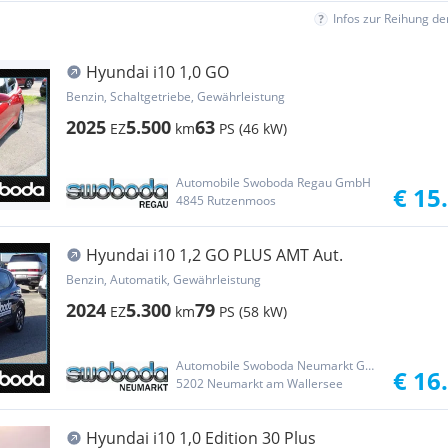
Infos zur Reihung d
Hyundai i10 1,0 GO
Benzin, Schaltgetriebe, Gewährleistung
2025
5.500
63
EZ
km
PS (46 kW)
Automobile Swoboda Regau GmbH
€ 15
4845 Rutzenmoos
Hyundai i10 1,2 GO PLUS AMT Aut.
Benzin, Automatik, Gewährleistung
2024
5.300
79
EZ
km
PS (58 kW)
Automobile Swoboda Neumarkt GmbH
€ 16
5202 Neumarkt am Wallersee
Hyundai i10 1,0 Edition 30 Plus