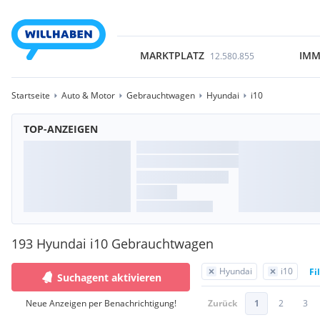
MARKTPLATZ
IMM
12.580.855
Startseite
Auto & Motor
Gebrauchtwagen
Hyundai
i10
TOP-ANZEIGEN
193 Hyundai i10 Gebrauchtwagen
Hyundai
i10
Fi
Suchagent aktivieren
Neue Anzeigen per Benachrichtigung!
Zurück
1
2
3