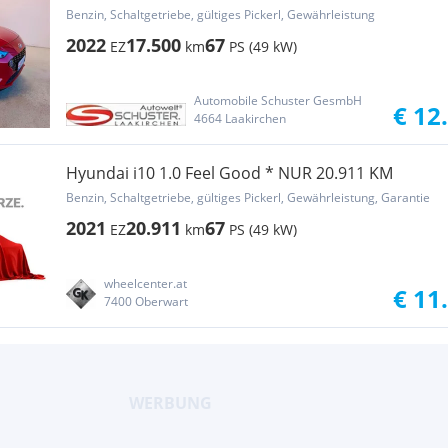
Benzin, Schaltgetriebe, gültiges Pickerl, Gewährleistung
2022
17.500
67
EZ
km
PS (49 kW)
Automobile Schuster GesmbH
€ 12
4664 Laakirchen
Hyundai i10 1.0 Feel Good * NUR 20.911 KM
Benzin, Schaltgetriebe, gültiges Pickerl, Gewährleistung, Garantie
2021
20.911
67
EZ
km
PS (49 kW)
wheelcenter.at
€ 11
7400 Oberwart