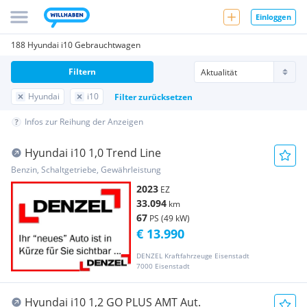
Einloggen
188 Hyundai i10 Gebrauchtwagen
Filtern
Hyundai
i10
Filter zurücksetzen
Infos zur Reihung der Anzeigen
Hyundai i10 1,0 Trend Line
Benzin, Schaltgetriebe, Gewährleistung
2023
EZ
33.094
km
67
PS (49 kW)
€ 13.990
DENZEL Kraftfahrzeuge Eisenstadt
7000 Eisenstadt
Hyundai i10 1,2 GO PLUS AMT Aut.