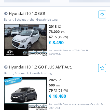
Hyundai i10 1,0 GO!
Benzin, Schaltgetriebe, Gewährleistung
2018
EZ
73.000
km
67
PS (49 kW)
€ 8.490
Automobile Swoboda Wels GmbH
4600 Wels
Hyundai i10 1,2 GO PLUS AMT Aut.
Benzin, Automatik, Gewährleistung
2025
EZ
500
km
79
PS (58 kW)
€ 18.480
Automobile Swoboda Alpenstrasse GesmbH & Co KG
5081 Anif