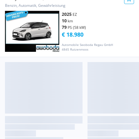
Benzin, Automatik, Gewährleistung
2025
EZ
10
km
79
PS (58 kW)
€ 18.980
Automobile Swoboda Regau GmbH
4845 Rutzenmoos