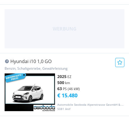
Hyundai i10 1,0 GO
Benzin, Schaltgetriebe, Gewährleistung
2025
EZ
500
km
63
PS (46 kW)
€ 15.480
Automobile Swoboda Alpenstrasse GesmbH & Co KG
5081 Anif