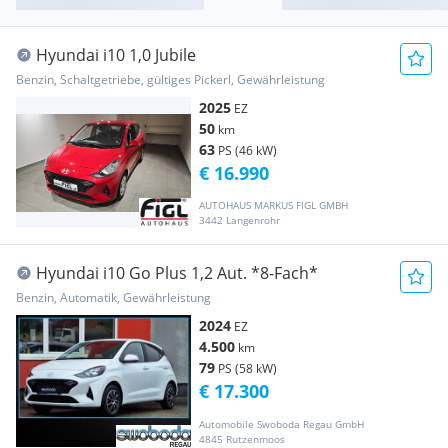
Hyundai i10 1,0 Jubile
Benzin, Schaltgetriebe, gültiges Pickerl, Gewährleistung
2025
EZ
50
km
63
PS (46 kW)
€ 16.990
AUTOHAUS MARKUS FIGL GMBH
3442 Langenrohr
Hyundai i10 Go Plus 1,2 Aut. *8-Fach*
Benzin, Automatik, Gewährleistung
2024
EZ
4.500
km
79
PS (58 kW)
€ 17.300
Automobile Swoboda Regau GmbH
4845 Rutzenmoos