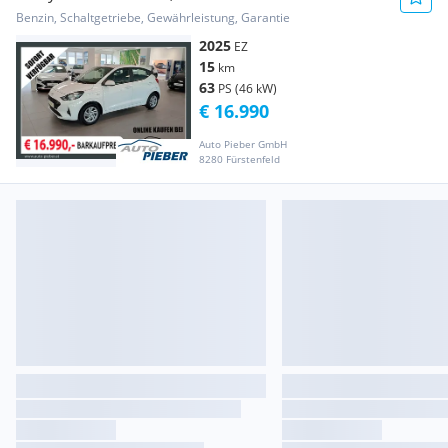
*Navi*Klima*SHZ*RFK*
Benzin, Schaltgetriebe, Gewährleistung, Garantie
2025
EZ
15
km
63
PS (46 kW)
€ 16.990
Auto Pieber GmbH
8280 Fürstenfeld