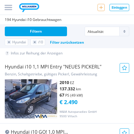
Einloggen
194 Hyundai i10 Gebrauchtwagen
Filtern
Hyundai
i10
Filter zurücksetzen
Infos zur Reihung der Anzeigen
Hyundai i10 1,1 MPI Entry "NEUES PICKERL"
Benzin, Schaltgetriebe, gültiges Pickerl, Gewährleistung
2010
EZ
137.332
km
67
PS (49 kW)
€ 2.490
W&M Autoparadies GmbH
9500 Villach
Hyundai i10 GO! 1,0 MPI