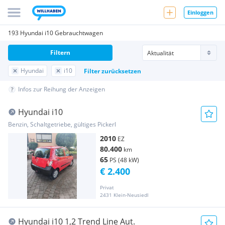
Einloggen
193 Hyundai i10 Gebrauchtwagen
Filtern
Hyundai
i10
Filter zurücksetzen
Infos zur Reihung der Anzeigen
Hyundai i10
Benzin, Schaltgetriebe, gültiges Pickerl
2010
EZ
80.400
km
65
PS (48 kW)
€ 2.400
Privat
2431 Klein-Neusiedl
Hyundai i10 1,2 Trend Line Aut.