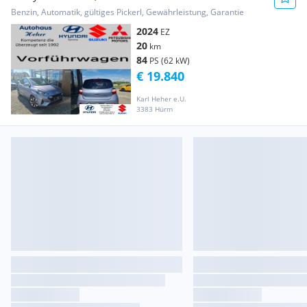
Benzin, Automatik, gültiges Pickerl, Gewährleistung, Garantie
2024
EZ
20
km
84
PS (62 kW)
€ 19.840
Karl Heher e.U.
3383 Hürm