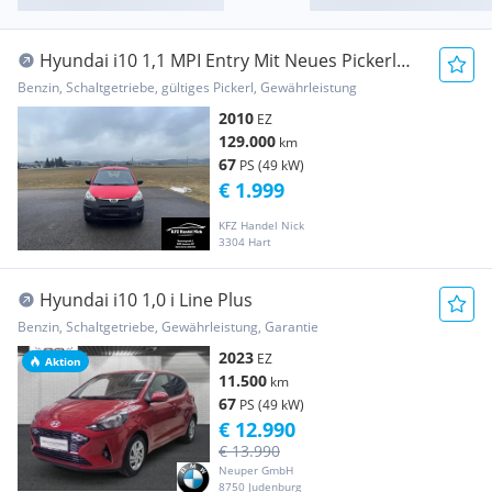
Hyundai i10 1,1 MPI Entry Mit Neues Pickerl
und Service
Benzin, Schaltgetriebe, gültiges Pickerl, Gewährleistung
2010
EZ
129.000
km
67
PS (49 kW)
€ 1.999
KFZ Handel Nick
3304 Hart
Hyundai i10 1,0 i Line Plus
Benzin, Schaltgetriebe, Gewährleistung, Garantie
2023
EZ
Aktion
11.500
km
67
PS (49 kW)
€ 12.990
€ 13.990
Neuper GmbH
8750 Judenburg