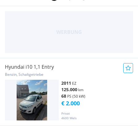
Hyundai i10 1,1 Entry
Benzin, Schaltgetriebe
2011
EZ
125.000
km
68
PS (50 kW)
€ 2.000
Privat
4600 Wels