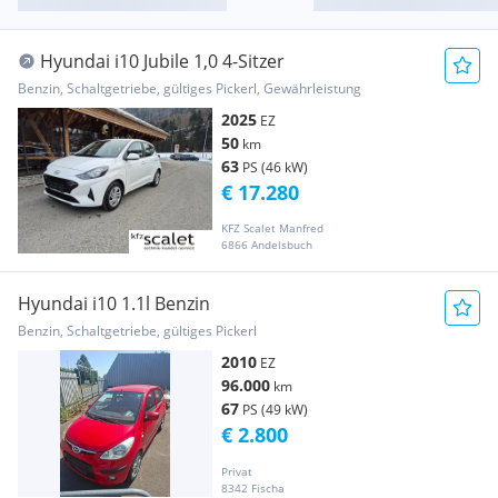
Hyundai i10 Jubile 1,0 4-Sitzer
Benzin, Schaltgetriebe, gültiges Pickerl, Gewährleistung
2025
EZ
50
km
63
PS (46 kW)
€ 17.280
KFZ Scalet Manfred
6866 Andelsbuch
Hyundai i10 1.1l Benzin
Benzin, Schaltgetriebe, gültiges Pickerl
2010
EZ
96.000
km
67
PS (49 kW)
€ 2.800
Privat
8342 Fischa