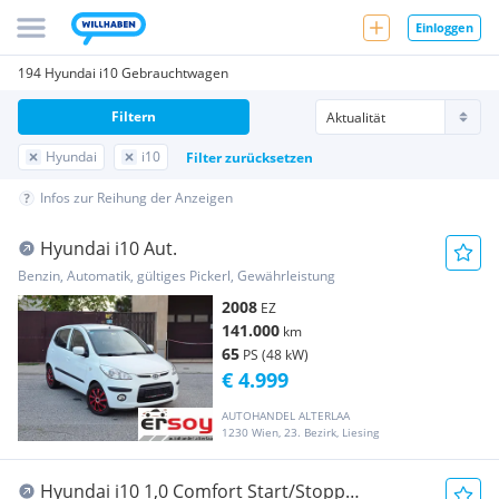
Einloggen
194 Hyundai i10 Gebrauchtwagen
Filtern
Hyundai
i10
Filter zurücksetzen
Infos zur Reihung der Anzeigen
Hyundai i10 Aut.
Benzin, Automatik, gültiges Pickerl, Gewährleistung
2008
EZ
141.000
km
65
PS (48 kW)
€ 4.999
AUTOHANDEL ALTERLAA
1230 Wien, 23. Bezirk, Liesing
Hyundai i10 1,0 Comfort Start/Stopp