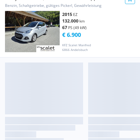
Automatik
Benzin, Schaltgetriebe, gültiges Pickerl, Gewährleistung
2015
EZ
132.000
km
67
PS (49 kW)
€ 6.900
KFZ Scalet Manfred
6866 Andelsbuch