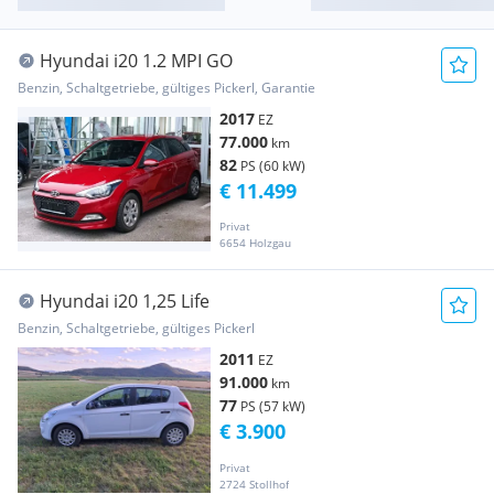
Hyundai i20 1.2 MPI GO
Benzin, Schaltgetriebe, gültiges Pickerl, Garantie
2017
EZ
77.000
km
82
PS (60 kW)
€ 11.499
Privat
6654 Holzgau
Hyundai i20 1,25 Life
Benzin, Schaltgetriebe, gültiges Pickerl
2011
EZ
91.000
km
77
PS (57 kW)
€ 3.900
Privat
2724 Stollhof