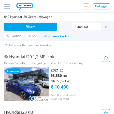
Einloggen
640 Hyundai i20 Gebrauchtwagen
Filtern
Hyundai
i20
Filter zurücksetzen
Infos zur Reihung der Anzeigen
Hyundai i20 1,2 MPI chic
Benzin, Schaltgetriebe, gültiges Pickerl, Gewährleistung
2021
EZ
Premium
98.530
km
84
PS (62 kW)
€ 10.490
Auto Doczekal GmbH
7400 Oberwart
Hyundai i20 PBT