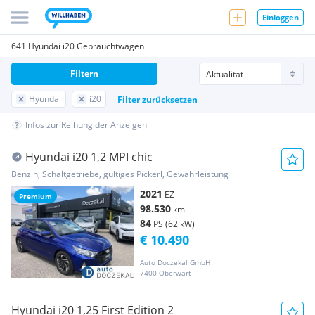
Einloggen
641 Hyundai i20 Gebrauchtwagen
Filtern
Hyundai
i20
Filter zurücksetzen
Infos zur Reihung der Anzeigen
Hyundai i20 1,2 MPI chic
Benzin, Schaltgetriebe, gültiges Pickerl, Gewährleistung
2021
EZ
Premium
98.530
km
84
PS (62 kW)
€ 10.490
Auto Doczekal GmbH
7400 Oberwart
Hyundai i20 1,25 First Edition 2