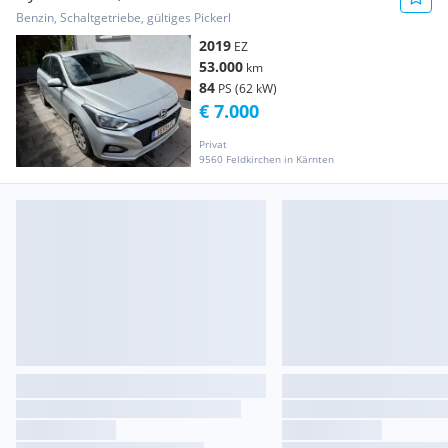
Benzin, Schaltgetriebe, gültiges Pickerl
2019
EZ
53.000
km
84
PS (62 kW)
€ 7.000
Privat
9560 Feldkirchen in Kärnten