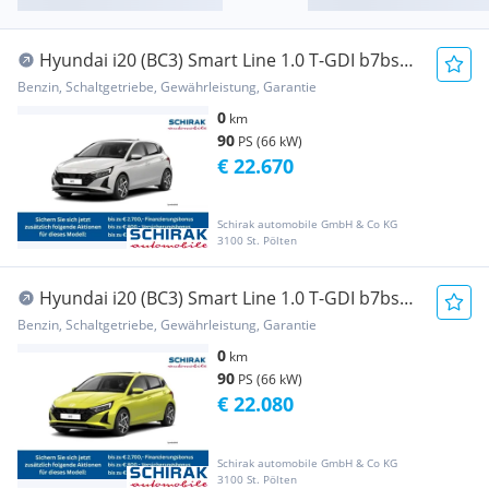
Hyundai i20 (BC3) Smart Line 1.0 T-GDI b7bs1-
PP7
Benzin, Schaltgetriebe, Gewährleistung, Garantie
0
km
90
PS (66 kW)
€ 22.670
Schirak automobile GmbH & Co KG
3100 St. Pölten
Hyundai i20 (BC3) Smart Line 1.0 T-GDI b7bs1-
PP7
Benzin, Schaltgetriebe, Gewährleistung, Garantie
0
km
90
PS (66 kW)
€ 22.080
Schirak automobile GmbH & Co KG
3100 St. Pölten