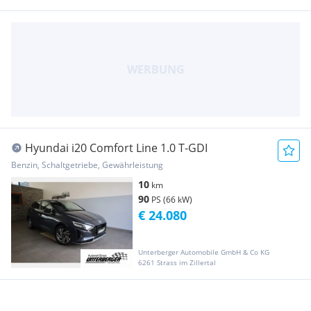
Hyundai i20 Comfort Line 1.0 T-GDI
Benzin, Schaltgetriebe, Gewährleistung
10
km
90
PS (66 kW)
€ 24.080
Unterberger Automobile GmbH & Co KG
6261 Strass im Zillertal