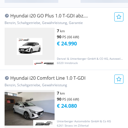
Hyundai i20 GO Plus 1.0 T-GDI abz.
Superbonus
Benzin, Schaltgetriebe, Gewährleistung, Garantie
7
km
90
PS (66 kW)
€ 24.990
Denzel & Unterberger GmbH & CO KG, Autowelt Innsbruck
6020 Innsbruck
Hyundai i20 Comfort Line 1.0 T-GDI
Benzin, Schaltgetriebe, Gewährleistung
7
km
90
PS (66 kW)
€ 24.080
Unterberger Automobile GmbH & Co KG
6261 Strass im Zillertal