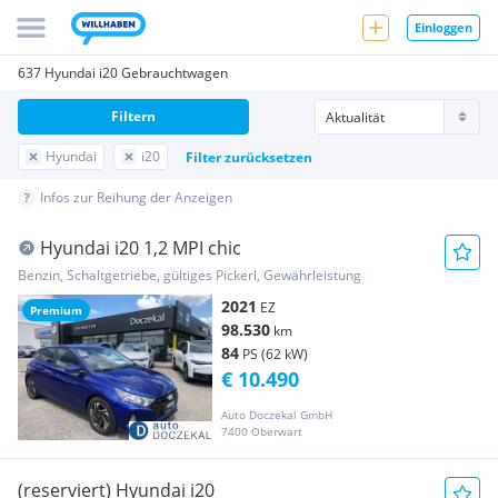
Einloggen
637 Hyundai i20 Gebrauchtwagen
Filtern
Hyundai
i20
Filter zurücksetzen
Infos zur Reihung der Anzeigen
Hyundai i20 1,2 MPI chic
Benzin, Schaltgetriebe, gültiges Pickerl, Gewährleistung
2021
EZ
Premium
98.530
km
84
PS (62 kW)
€ 10.490
Auto Doczekal GmbH
7400 Oberwart
(reserviert) Hyundai i20