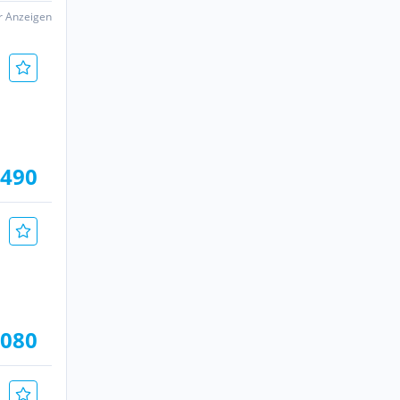
er Anzeigen
.490
.080