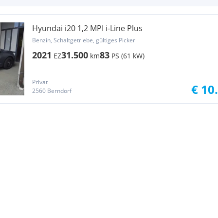
Hyundai i20 1,2 MPI i-Line Plus
Benzin, Schaltgetriebe, gültiges Pickerl
2021
31.500
83
EZ
km
PS (61 kW)
Privat
€ 10
2560 Berndorf