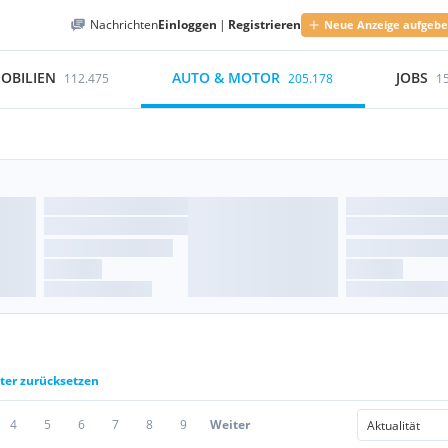
Nachrichten
Einloggen
|
Registrieren
Neue Anzeige aufgeb
OBILIEN
AUTO & MOTOR
JOBS
112.475
205.178
1
lter zurücksetzen
4
5
6
7
8
9
Weiter