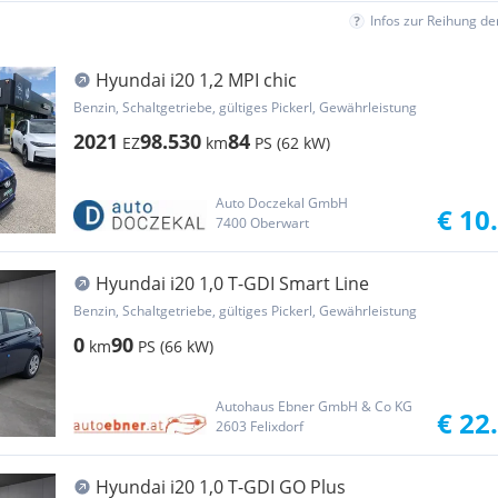
Infos zur Reihung d
Hyundai i20 1,2 MPI chic
Benzin, Schaltgetriebe, gültiges Pickerl, Gewährleistung
2021
98.530
84
EZ
km
PS (62 kW)
Auto Doczekal GmbH
€ 10
7400 Oberwart
Hyundai i20 1,0 T-GDI Smart Line
Benzin, Schaltgetriebe, gültiges Pickerl, Gewährleistung
0
90
km
PS (66 kW)
Autohaus Ebner GmbH & Co KG
€ 22
2603 Felixdorf
Hyundai i20 1,0 T-GDI GO Plus