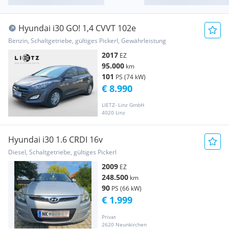
Hyundai i30 GO! 1,4 CVVT 102e
Benzin, Schaltgetriebe, gültiges Pickerl, Gewährleistung
2017
EZ
95.000
km
101
PS (74 kW)
€ 8.990
LIETZ- Linz GmbH
4020 Linz
Hyundai i30 1.6 CRDI 16v
Diesel, Schaltgetriebe, gültiges Pickerl
2009
EZ
248.500
km
90
PS (66 kW)
€ 1.999
Privat
2620 Neunkirchen