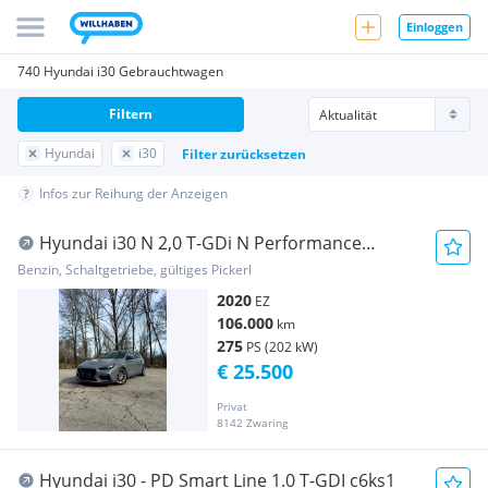
Einloggen
740 Hyundai i30 Gebrauchtwagen
Filtern
Hyundai
i30
Filter zurücksetzen
Infos zur Reihung der Anzeigen
Hyundai i30 N 2,0 T-GDi N Performance
Schrägheck/
Benzin, Schaltgetriebe, gültiges Pickerl
2020
EZ
106.000
km
275
PS (202 kW)
€ 25.500
Privat
8142 Zwaring
Hyundai i30 - PD Smart Line 1.0 T-GDI c6ks1