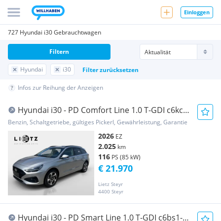
Einloggen
727 Hyundai i30 Gebrauchtwagen
Filtern
Hyundai
i30
Filter zurücksetzen
Infos zur Reihung der Anzeigen
Hyundai i30 - PD Comfort Line 1.0 T-GDI c6kc1-
OO3
Benzin, Schaltgetriebe, gültiges Pickerl, Gewährleistung, Garantie
2026
EZ
2.025
km
116
PS (85 kW)
€ 21.970
Lietz Steyr
4400 Steyr
Hyundai i30 - PD Smart Line 1.0 T-GDI c6bs1-