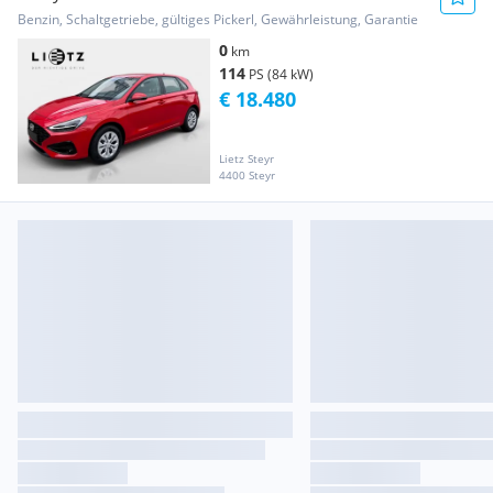
PP5
Benzin, Schaltgetriebe, gültiges Pickerl, Gewährleistung, Garantie
0
km
114
PS (84 kW)
€ 18.480
Lietz Steyr
4400 Steyr