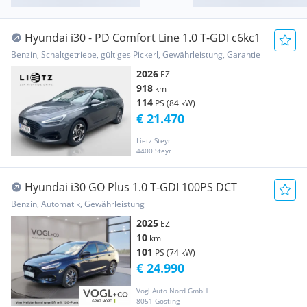
Hyundai i30 - PD Comfort Line 1.0 T-GDI c6kc1
Benzin, Schaltgetriebe, gültiges Pickerl, Gewährleistung, Garantie
2026
EZ
918
km
114
PS (84 kW)
€ 21.470
Lietz Steyr
4400 Steyr
Hyundai i30 GO Plus 1.0 T-GDI 100PS DCT
Benzin, Automatik, Gewährleistung
2025
EZ
10
km
101
PS (74 kW)
€ 24.990
Vogl Auto Nord GmbH
8051 Gösting