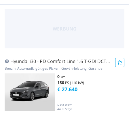
Hyundai i30 - PD Comfort Line 1.6 T-GDI DCT
c6kc2
Benzin, Automatik, gültiges Pickerl, Gewährleistung, Garantie
0
km
150
PS (110 kW)
€ 27.640
Lietz Steyr
4400 Steyr