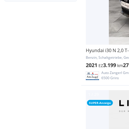
Hyundai i30 N 2,0 T
Benzin, Schaltgetriebe, Ge
2021
3.199
27
EZ
km
Auto Zangerl G
6500 Grins
SUPER-Anzeige