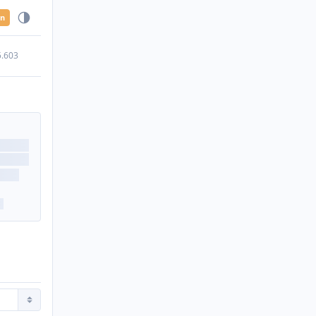
en
5.603