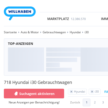
MARKTPLATZ
IMM
12.386.570
Startseite
Auto & Motor
Gebrauchtwagen
Hyundai
i30
TOP-ANZEIGEN
718 Hyundai i30 Gebrauchtwagen
Hyundai
i30
Fi
Suchagent aktivieren
Neue Anzeigen per Benachrichtigung!
Zurück
1
2
3