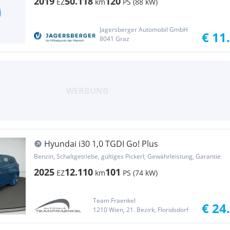
2019
50.118
120
EZ
km
PS (88 kW)
Jagersberger Automobil GmbH
€ 11
8041 Graz
Hyundai i30 1,0 TGDI Go! Plus
Benzin, Schaltgetriebe, gültiges Pickerl, Gewährleistung, Garantie
2025
12.110
101
EZ
km
PS (74 kW)
Team Fraenkel
€ 24
1210 Wien, 21. Bezirk, Floridsdorf