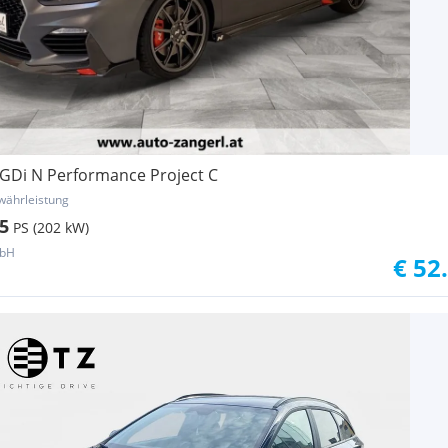
-GDi N Performance Project C
währleistung
5
PS (202 kW)
mbH
€ 52