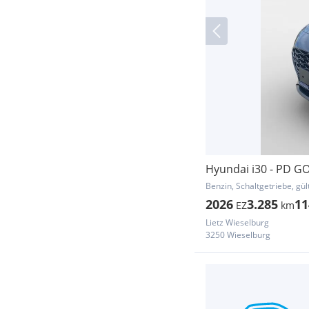
Hyundai i30 - PD GO
Benzin, Schaltgetriebe, gül
2026
3.285
11
EZ
km
Lietz Wieselburg
3250 Wieselburg