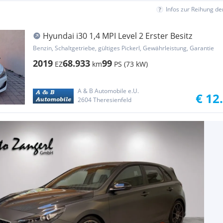
Infos zur Reihung d
Hyundai i30 1,4 MPI Level 2 Erster Besitz
Benzin, Schaltgetriebe, gültiges Pickerl, Gewährleistung, Garantie
2019
68.933
99
EZ
km
PS (73 kW)
A & B Automobile e.U.
€ 12
2604 Theresienfeld