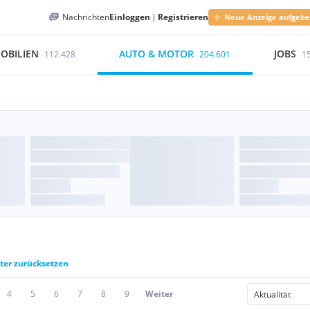
Nachrichten
Einloggen
|
Registrieren
Neue Anzeige aufgeb
OBILIEN
AUTO & MOTOR
JOBS
112.428
204.601
1
lter zurücksetzen
4
5
6
7
8
9
Weiter