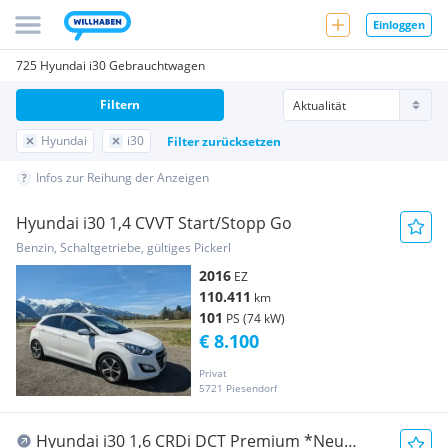
Einloggen
725 Hyundai i30 Gebrauchtwagen
Filtern
Hyundai
i30
Filter zurücksetzen
Infos zur Reihung der Anzeigen
Hyundai i30 1,4 CVVT Start/Stopp Go
Benzin, Schaltgetriebe, gültiges Pickerl
2016
EZ
110.411
km
101
PS (74 kW)
€ 8.100
Privat
5721 Piesendorf
Hyundai i30 1,6 CRDi DCT Premium *Neu