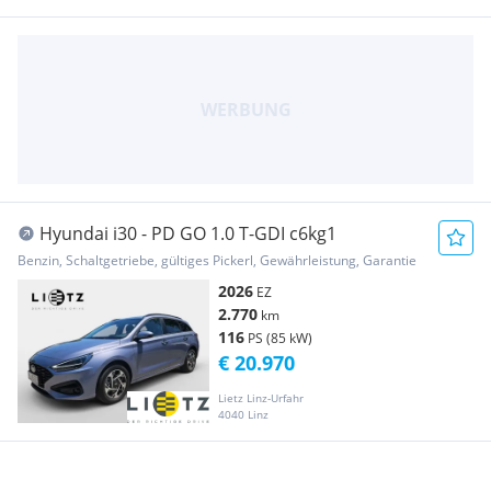
Hyundai i30 - PD GO 1.0 T-GDI c6kg1
Benzin, Schaltgetriebe, gültiges Pickerl, Gewährleistung, Garantie
2026
EZ
2.770
km
116
PS (85 kW)
€ 20.970
Lietz Linz-Urfahr
4040 Linz