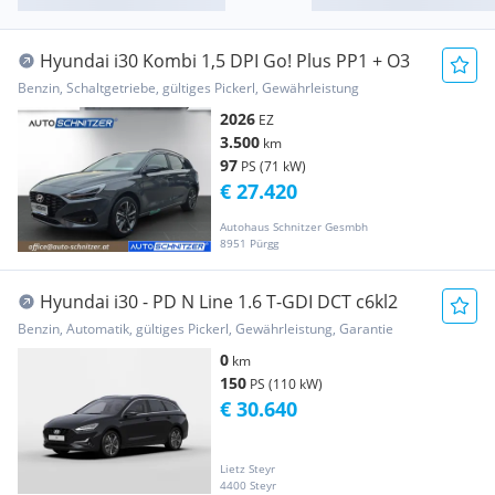
Hyundai i30 Kombi 1,5 DPI Go! Plus PP1 + O3
Benzin, Schaltgetriebe, gültiges Pickerl, Gewährleistung
2026
EZ
3.500
km
97
PS (71 kW)
€ 27.420
Autohaus Schnitzer Gesmbh
8951 Pürgg
Hyundai i30 - PD N Line 1.6 T-GDI DCT c6kl2
Benzin, Automatik, gültiges Pickerl, Gewährleistung, Garantie
0
km
150
PS (110 kW)
€ 30.640
Lietz Steyr
4400 Steyr