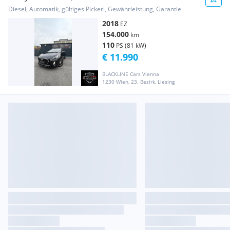
Servis*
Diesel, Automatik, gültiges Pickerl, Gewährleistung, Garantie
2018
EZ
154.000
km
110
PS (81 kW)
€ 11.990
BLACKLINE Cars Vienna
1230 Wien, 23. Bezirk, Liesing