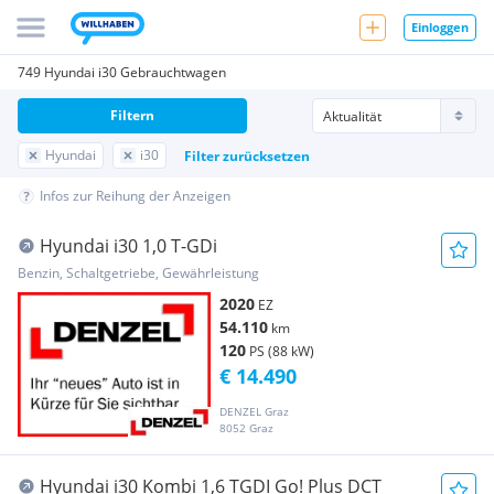
Einloggen
749 Hyundai i30 Gebrauchtwagen
Filtern
Hyundai
i30
Filter zurücksetzen
Infos zur Reihung der Anzeigen
Hyundai i30 1,0 T-GDi
Benzin, Schaltgetriebe, Gewährleistung
2020
EZ
54.110
km
120
PS (88 kW)
€ 14.490
DENZEL Graz
8052 Graz
Hyundai i30 Kombi 1,6 TGDI Go! Plus DCT