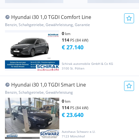
Hyundai i30 1,0 TGDI Comfort Line
Benzin, Schaltgetriebe, Gewährleistung, Garantie
0
km
114
PS (84 kW)
€ 27.140
Schirak automobile GmbH & Co KG
3100 St. Pölten
Hyundai i30 1,0 TGDI Smart Line
Benzin, Schaltgetriebe, Gewährleistung
0
km
114
PS (84 kW)
€ 23.640
Autohaus Schwarz e.U.
7123 Mönchhof