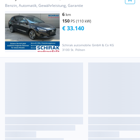
Benzin, Automatik, Gewährleistung, Garantie
6
km
150
PS (110 kW)
€ 33.140
Schirak automobile GmbH & Co KG
3100 St. Pölten