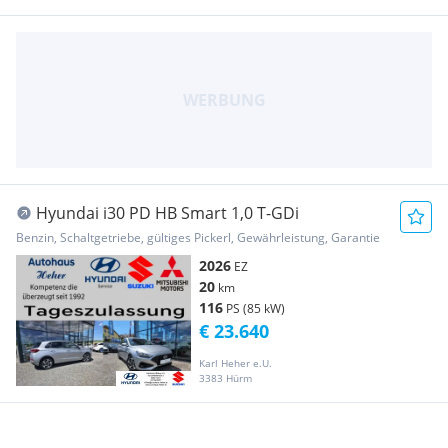
Hyundai i30 PD HB Smart 1,0 T-GDi
Benzin, Schaltgetriebe, gültiges Pickerl, Gewährleistung, Garantie
2026
EZ
20
km
116
PS (85 kW)
€ 23.640
Karl Heher e.U.
3383 Hürm