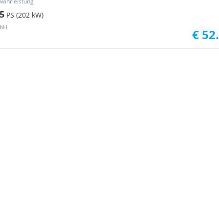
währleistung
5
PS (202 kW)
mbH
€ 52