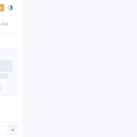
en
5.664