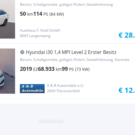
Benzin, Schaltgetriebe, gültiges Pickerl, Gewährleistung
50
114
km
PS (84 kW)
Autohaus F. Knoll GmbH
€ 28
8665 Langenwang
Hyundai i30 1,4 MPI Level 2 Erster Besitz
Benzin, Schaltgetriebe, gültiges Pickerl, Gewährleistung, Garantie
2019
68.933
99
EZ
km
PS (73 kW)
A & B Automobile e.U.
€ 12
2604 Theresienfeld