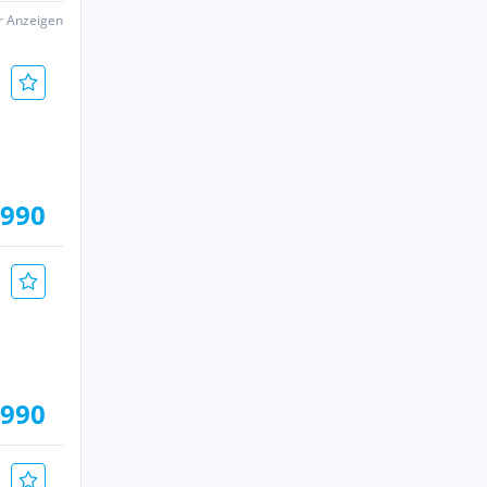
er Anzeigen
.990
.990