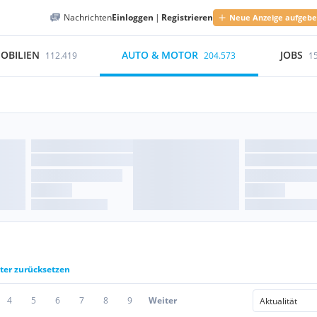
Nachrichten
Einloggen
|
Registrieren
Neue Anzeige aufgeb
OBILIEN
AUTO & MOTOR
JOBS
112.419
204.573
1
lter zurücksetzen
4
5
6
7
8
9
Weiter