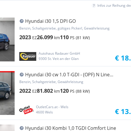
Infos zur Reihung d
Hyundai i30 1,5 DPI GO
Benzin, Schaltgetriebe, gültiges Pickerl, Gewährleistung
2023
26.099
110
EZ
km
PS (81 kW)
Autohaus Radauer GmbH
€ 18
9300 St. Veit an der Glan
Hyundai i30 cw 1.0 T-GDI - (OPF) N Line
LEDER+PDC+AUT
Benzin, Schaltgetriebe, Gewährleistung
2022
81.802
120
EZ
km
PS (88 kW)
OutletCars.at - Wels
€ 13
4600 Wels
Hyundai i30 Kombi 1,0 TGDI Comfort Line