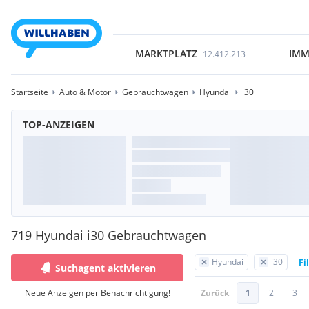
MARKTPLATZ
IMM
12.412.213
Startseite
Auto & Motor
Gebrauchtwagen
Hyundai
i30
TOP-ANZEIGEN
719 Hyundai i30 Gebrauchtwagen
Hyundai
i30
Fi
Suchagent aktivieren
Neue Anzeigen per Benachrichtigung!
Zurück
1
2
3