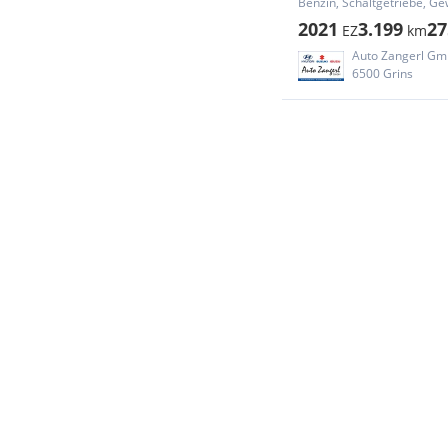
Benzin, Schaltgetriebe, Ge
2021
3.199
27
EZ
km
Auto Zangerl G
6500 Grins