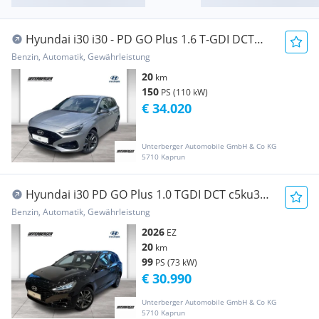
Hyundai i30 i30 - PD GO Plus 1.6 T-GDI DCT
abz. Superbonus
Benzin, Automatik, Gewährleistung
20
km
150
PS (110 kW)
€ 34.020
Unterberger Automobile GmbH & Co KG
5710 Kaprun
Hyundai i30 PD GO Plus 1.0 TGDI DCT c5ku3
abz. Superbonus
Benzin, Automatik, Gewährleistung
2026
EZ
20
km
99
PS (73 kW)
€ 30.990
Unterberger Automobile GmbH & Co KG
5710 Kaprun