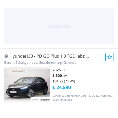
Hyundai i30 - PD GO Plus 1.0 TGDI abz.
Superbonus
Benzin, Schaltgetriebe, Gewährleistung, Garantie
2025
EZ
5.500
km
101
PS (74 kW)
€ 24.590
Denzel & Unterberger GmbH & CO KG, Autowelt Innsbruck
6020 Innsbruck