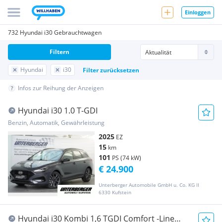
Einloggen
732 Hyundai i30 Gebrauchtwagen
Filtern
Hyundai
i30
Filter zurücksetzen
Infos zur Reihung der Anzeigen
Hyundai i30 1.0 T-GDI
Benzin, Automatik, Gewährleistung
2025
EZ
15
km
101
PS (74 kW)
€ 24.900
Unterberger Automobile GmbH u. Co. KG II
6330 Kufstein
Hyundai i30 Kombi 1,6 TGDI Comfort -Line