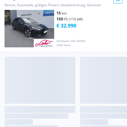
DCT
Benzin, Automatik, gültiges Pickerl, Gewährleistung, Garantie
15
km
150
PS (110 kW)
€ 32.990
Autohaus Lehr GmbH
3580 Horn