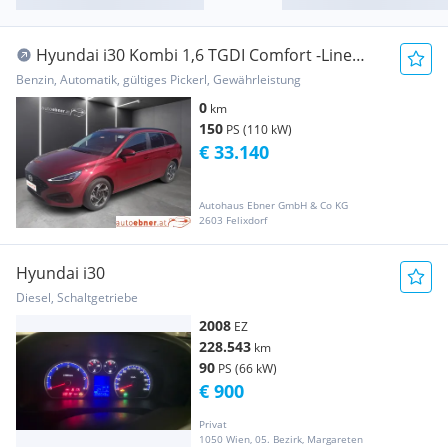
Hyundai i30 Kombi 1,6 TGDI Comfort -Line
DCT
Benzin, Automatik, gültiges Pickerl, Gewährleistung
0
km
150
PS (110 kW)
€ 33.140
Autohaus Ebner GmbH & Co KG
2603 Felixdorf
Hyundai i30
Diesel, Schaltgetriebe
2008
EZ
228.543
km
90
PS (66 kW)
€ 900
Privat
1050 Wien, 05. Bezirk, Margareten