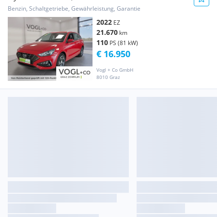
Benzin, Schaltgetriebe, Gewährleistung, Garantie
2022
EZ
21.670
km
110
PS (81 kW)
€ 16.950
Vogl + Co GmbH
8010 Graz