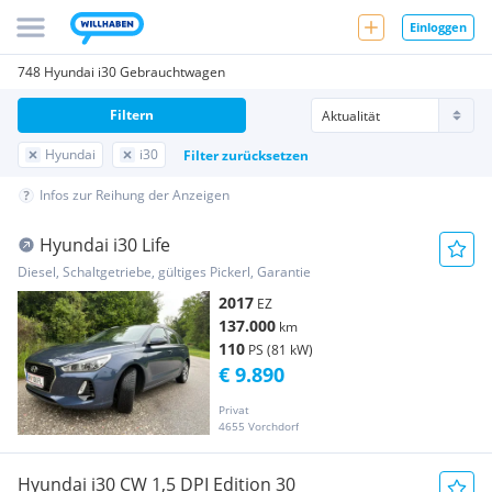
Einloggen
748 Hyundai i30 Gebrauchtwagen
Filtern
Hyundai
i30
Filter zurücksetzen
Infos zur Reihung der Anzeigen
Hyundai i30 Life
Diesel, Schaltgetriebe, gültiges Pickerl, Garantie
2017
EZ
137.000
km
110
PS (81 kW)
€ 9.890
Privat
4655 Vorchdorf
Hyundai i30 CW 1,5 DPI Edition 30