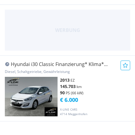
Hyundai i30 Classic Finanzierung* Klima*
Wenig Km*
Diesel, Schaltgetriebe, Gewährleistung
2013
EZ
145.703
km
90
PS (66 kW)
€ 6.000
X-LINE CARS
4714 Meggenhofen