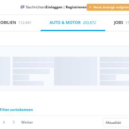
Nachrichten
Einloggen
|
Registrieren
Neue Anzeige aufgeb
OBILIEN
AUTO & MOTOR
JOBS
112.441
203.872
1
Filter zurücksetzen
4
5
Weiter