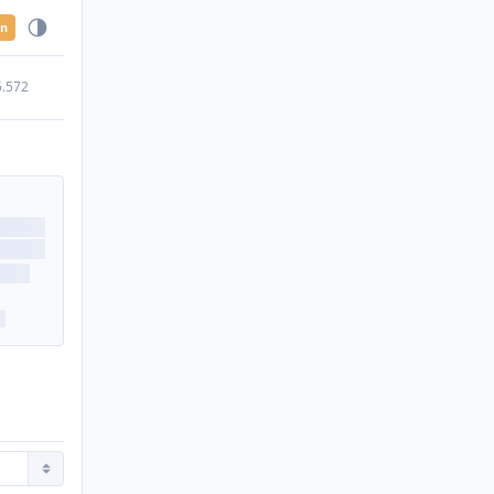
en
5.572