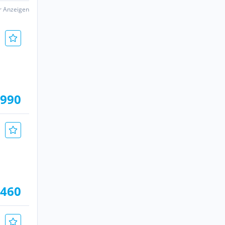
er Anzeigen
.990
.460