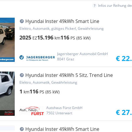
Infos zur Reihung d
Hyundai Inster 49kWh Smart Line
Elektro, Automatik, gültiges Pickerl, Gewährleistung
2025
15.196
116
EZ
km
PS (85 kW)
Jagersberger Automobil GmbH
€ 22
8041 Graz
Hyundai Inster 49kWh 5 Sitz. Trend Line
Elektro, Automatik, Gewährleistung
1
116
km
PS (85 kW)
Autohaus Fürst GmbH
€ 27
7502 Unterwart
Hyundai Inster 49kWh Smart Line