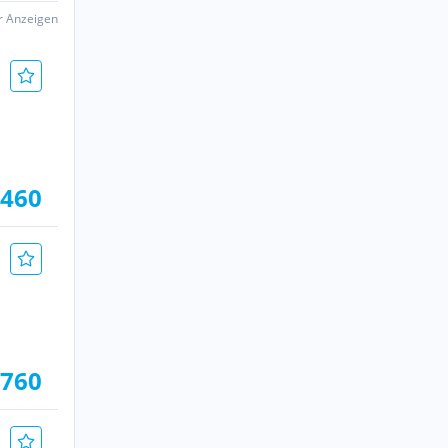
er Anzeigen
.460
.760