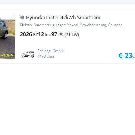
Hyundai Inster 42kWh Smart Line
Elektro, Automatik, gültiges Pickerl, Gewährleistung, Garantie
2026
12
97
EZ
km
PS (71 kW)
Schinagl GmbH
€ 23
4470 Enns