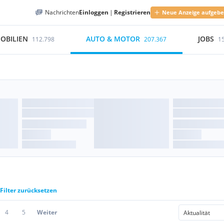
Nachrichten
Einloggen
|
Registrieren
Neue Anzeige aufgeb
OBILIEN
AUTO & MOTOR
JOBS
112.798
207.367
1
Filter zurücksetzen
4
5
Weiter