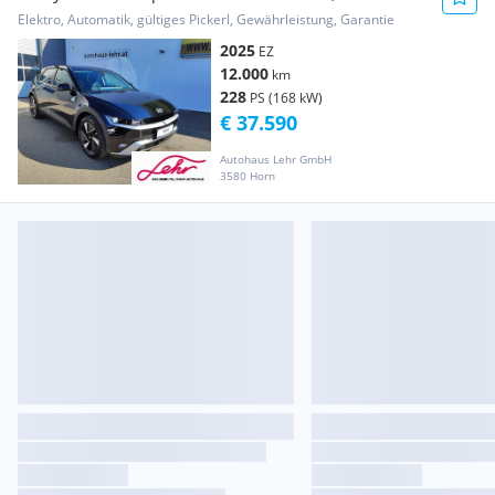
Leasing u. Vers...
Elektro, Automatik, gültiges Pickerl, Gewährleistung, Garantie
2025
EZ
12.000
km
228
PS (168 kW)
€ 37.590
Autohaus Lehr GmbH
3580 Horn