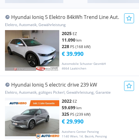
Hyundai Ioniq 5 Elektro 84kWh Trend Line Aut.
Elektro, Automatik, Gewährleistung
2025
EZ
11.090
km
228
PS (168 kW)
€ 39.990
Automobile Schuster GesmbH
4664 Laakirchen
Hyundai Ioniq 5 electric drive 239 kW
Elektro, Automatik, gültiges Pickerl, Gewährleistung, Garantie
2022
EZ
59.699
km
325
PS (239 kW)
€ 29.990
Autohero Center Penzing
1140 Wien, 14. Bezirk, Penzing