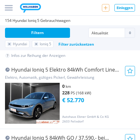
Einloggen
154 Hyundai Ioniq 5 Gebrauchtwagen
Filtern
Hyundai
Ioniq 5
Filter zurücksetzen
Infos zur Reihung der Anzeigen
Hyundai Ioniq 5 Elektro 84kWh Comfort Line
Aut.
Elektro, Automatik, gültiges Pickerl, Gewährleistung
0
km
228
PS (168 kW)
€ 52.770
Autohaus Ebner GmbH & Co KG
2603 Felixdorf
Hyundai Ioniq 5 84kWh GO / 37.590,- bei