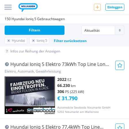
Einloggen
150 Hyundai Ioniq 5 Gebrauchtwagen
Filtern
Hyundai
Ioniq 5
Filter zurücksetzen
Infos zur Reihung der Anzeigen
Hyundai Ioniq 5 Elektro 73kWh Top Line Long
Range AWD Aut.
Elektro, Automatik, Gewährleistung
2022
EZ
66.230
km
306
PS (225 kW)
€ 31.790
Automobile Swoboda Neumarkt GmbH
5202 Neumarkt am Wallersee
Hyundai Ioniq 5 Elektro 77,4kWh Top Line