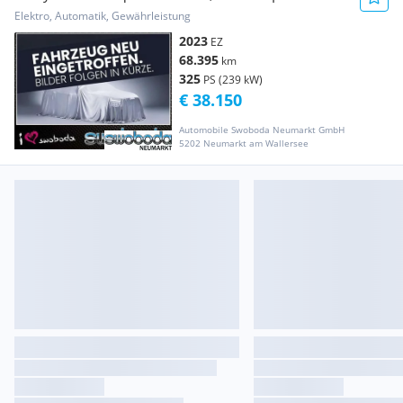
Long Range AWD...
Elektro, Automatik, Gewährleistung
2023
EZ
68.395
km
325
PS (239 kW)
€ 38.150
Automobile Swoboda Neumarkt GmbH
5202 Neumarkt am Wallersee