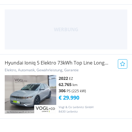
Hyundai Ioniq 5 Elektro 73kWh Top Line Long
Range AWD Aut.
Elektro, Automatik, Gewährleistung, Garantie
2022
EZ
62.765
km
306
PS (225 kW)
€ 29.990
Vogl & Co Leibnitz GmbH
8430 Leibnitz