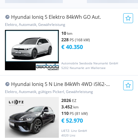
Hyundai Ioniq 5 Elektro 84kWh GO Aut.
Elektro, Automatik, Gewährleistung
10
km
228
PS (168 kW)
€ 40.350
Automobile Swoboda Neumarkt GmbH
5202 Neumarkt am Wallersee
Hyundai Ioniq 5 N Line 84kWh 4WD i5l62-
PP2/P6-OO1/O4/O5/O6
Elektro, Automatik, gültiges Pickerl, Gewährleistung
2026
EZ
3.452
km
110
PS (81 kW)
€ 52.970
LIETZ- Linz GmbH
4020 Linz