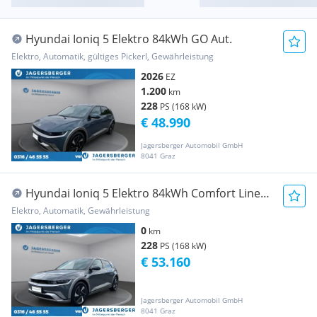
Hyundai Ioniq 5 Elektro 84kWh GO Aut.
Elektro, Automatik, gültiges Pickerl, Gewährleistung
2026
EZ
1.200
km
228
PS (168 kW)
€ 48.990
Jagersberger Automobil GmbH
8041 Graz
Hyundai Ioniq 5 Elektro 84kWh Comfort Line
Aut.
Elektro, Automatik, Gewährleistung
0
km
228
PS (168 kW)
€ 53.160
Jagersberger Automobil GmbH
8041 Graz