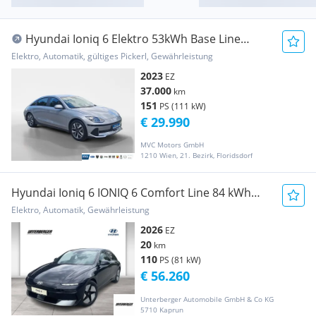
Hyundai Ioniq 6 Elektro 53kWh Base Line
Short Range Aut.
Elektro, Automatik, gültiges Pickerl, Gewährleistung
2023
EZ
37.000
km
151
PS (111 kW)
€ 29.990
MVC Motors GmbH
1210 Wien, 21. Bezirk, Floridsdorf
Hyundai Ioniq 6 IONIQ 6 Comfort Line 84 kWh
4WD abz. S...
Elektro, Automatik, Gewährleistung
2026
EZ
20
km
110
PS (81 kW)
€ 56.260
Unterberger Automobile GmbH & Co KG
5710 Kaprun