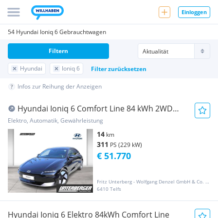
Einloggen
54 Hyundai Ioniq 6 Gebrauchtwagen
Filtern
Hyundai
Ioniq 6
Filter zurücksetzen
Infos zur Reihung der Anzeigen
Hyundai Ioniq 6 Comfort Line 84 kWh 2WD
FACELIFT abzügl...
Elektro, Automatik, Gewährleistung
14
km
311
PS (229 kW)
€ 51.770
Fritz Unterberg - Wolfgang Denzel GmbH & Co. KG
6410 Telfs
Hyundai Ioniq 6 Elektro 84kWh Comfort Line