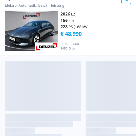
Elektro, Automatik, Gewährleistung
2026
EZ
156
km
228
PS (168 kW)
€ 48.990
DENZEL Graz
8052 Graz