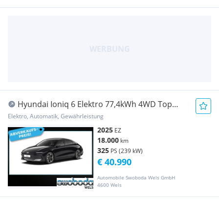
Hyundai Ioniq 6 Elektro 77,4kWh 4WD Top
Line Long Range...
Elektro, Automatik, Gewährleistung
2025
EZ
18.000
km
325
PS (239 kW)
€ 40.990
Automobile Swoboda Wels GmbH
4600 Wels