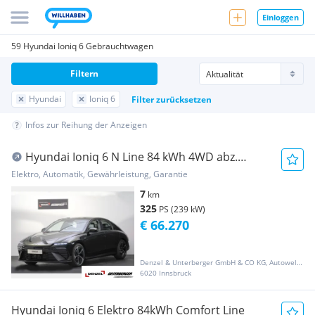
Einloggen
59 Hyundai Ioniq 6 Gebrauchtwagen
Filtern
Hyundai
Ioniq 6
Filter zurücksetzen
Infos zur Reihung der Anzeigen
Hyundai Ioniq 6 N Line 84 kWh 4WD abz.
Superbonus
Elektro, Automatik, Gewährleistung, Garantie
7
km
325
PS (239 kW)
€ 66.270
Denzel & Unterberger GmbH & CO KG, Autowelt Innsbruck
6020 Innsbruck
Hyundai Ioniq 6 Elektro 84kWh Comfort Line