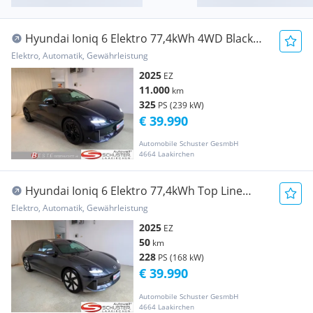
Hyundai Ioniq 6 Elektro 77,4kWh 4WD Black
Edition Long ...
Elektro, Automatik, Gewährleistung
2025
EZ
11.000
km
325
PS (239 kW)
€ 39.990
Automobile Schuster GesmbH
4664 Laakirchen
Hyundai Ioniq 6 Elektro 77,4kWh Top Line
Long Range Aut.
Elektro, Automatik, Gewährleistung
2025
EZ
50
km
228
PS (168 kW)
€ 39.990
Automobile Schuster GesmbH
4664 Laakirchen