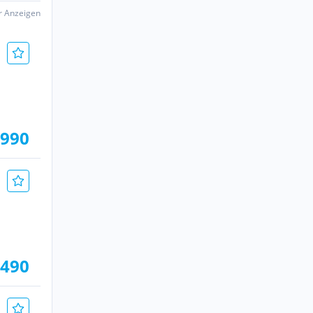
er Anzeigen
.990
.490