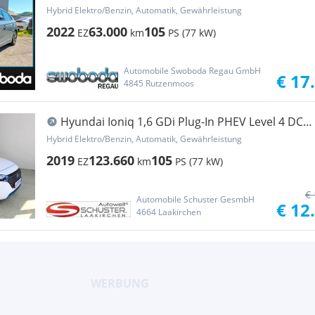
DCT Aut.
Hybrid Elektro/Benzin, Automatik, Gewährleistung
2022
63.000
105
EZ
km
PS (77 kW)
Automobile Swoboda Regau GmbH
€ 17
4845 Rutzenmoos
Hyundai Ioniq 1,6 GDi Plug-In PHEV Level 4 DCT
Aut.
Hybrid Elektro/Benzin, Automatik, Gewährleistung
2019
123.660
105
EZ
km
PS (77 kW)
€ 
Automobile Schuster GesmbH
€ 12
4664 Laakirchen