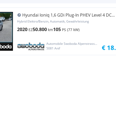
Hyundai Ioniq 1,6 GDi Plug-In PHEV Level 4 DCT
Aut.
Hybrid Elektro/Benzin, Automatik, Gewährleistung
2020
50.800
105
EZ
km
PS (77 kW)
Automobile Swoboda Alpenstrasse GesmbH & Co KG
€ 18
5081 Anif