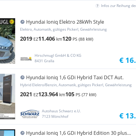
Infos zur Reihung d
Hyundai Ioniq Elektro 28kWh Style
Elektro, Automatik, gültiges Pickerl, Gewährleistung
2019
11.406
120
EZ
km
PS (88 kW)
Hirschmugl GmbH & CO KG
€ 16
8431 Gralla
Hyundai Ioniq 1,6 GDi Hybrid Taxi DCT Aut.
Hybrid Elektro/Benzin, Automatik, gültiges Pickerl, Gewährleistung
2021
123.964
105
EZ
km
PS (77 kW)
Autohaus Schwarz e.U.
€ 13
7123 Mönchhof
Hyundai Ioniq 1,6 GDi Hybrid Edition 30 plus