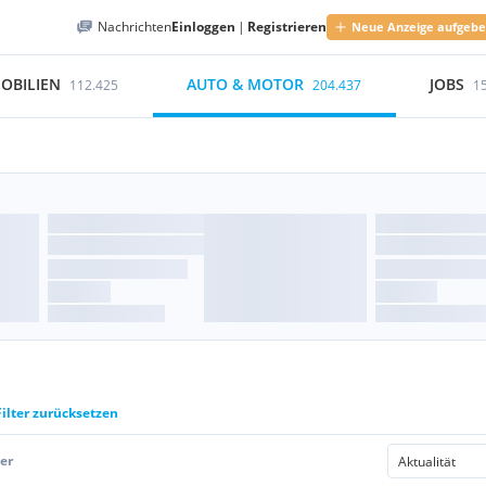
Nachrichten
Einloggen
|
Registrieren
Neue Anzeige aufgeb
OBILIEN
AUTO & MOTOR
JOBS
112.425
204.437
1
Filter zurücksetzen
er