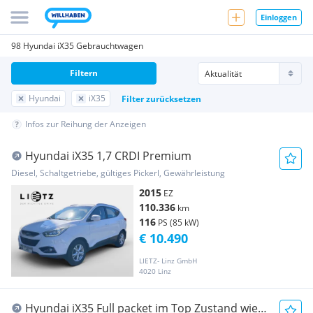
Einloggen
98 Hyundai iX35 Gebrauchtwagen
Filtern
Hyundai
iX35
Filter zurücksetzen
Infos zur Reihung der Anzeigen
Hyundai iX35 1,7 CRDI Premium
Diesel, Schaltgetriebe, gültiges Pickerl, Gewährleistung
2015
EZ
110.336
km
116
PS (85 kW)
€ 10.490
LIETZ- Linz GmbH
4020 Linz
Hyundai iX35 Full packet im Top Zustand wie