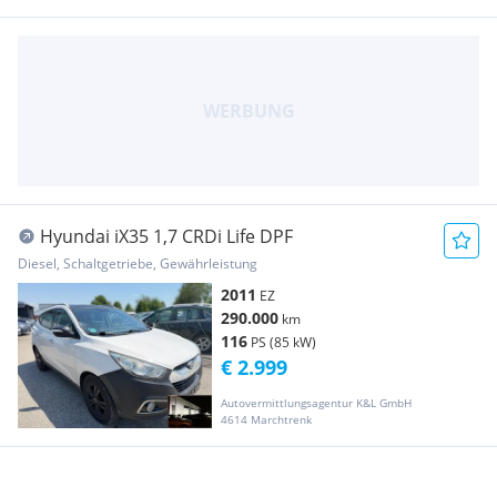
Hyundai iX35 1,7 CRDi Life DPF
Diesel, Schaltgetriebe, Gewährleistung
2011
EZ
290.000
km
116
PS (85 kW)
€ 2.999
Autovermittlungsagentur K&L GmbH
4614 Marchtrenk