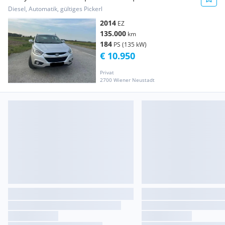
neue
Diesel, Automatik, gültiges Pickerl
2014
EZ
135.000
km
184
PS (135 kW)
€ 10.950
Privat
2700 Wiener Neustadt