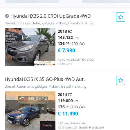
Hyundai iX35 2,0 CRDi UpGrade 4WD
Diesel, Schaltgetriebe, gültiges Pickerl, Gewährleistung
2013
EZ
145.122
km
136
PS (100 kW)
€ 7.990
AUTOMOBILCENTER GRAZ
8020 Graz
Hyundai iX35 iX 35 GO-Plus 4WD Aut.
Diesel, Automatik, gültiges Pickerl, Gewährleistung
2014
EZ
119.000
km
136
PS (100 kW)
€ 11.990
312 cars Autohandel
1210 Wien, 21. Bezirk, Floridsdorf