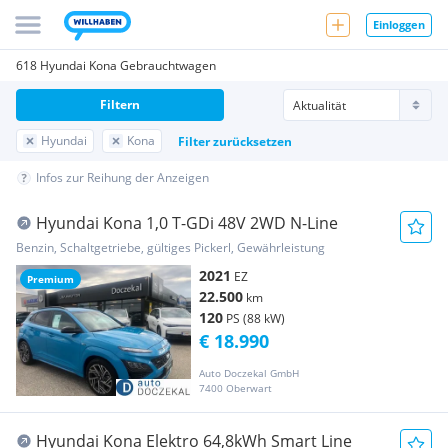
Einloggen
618 Hyundai Kona Gebrauchtwagen
Filtern
Hyundai
Kona
Filter zurücksetzen
Infos zur Reihung der Anzeigen
Hyundai Kona 1,0 T-GDi 48V 2WD N-Line
Benzin, Schaltgetriebe, gültiges Pickerl, Gewährleistung
2021
EZ
Premium
22.500
km
120
PS (88 kW)
€ 18.990
Auto Doczekal GmbH
7400 Oberwart
Hyundai Kona Elektro 64,8kWh Smart Line