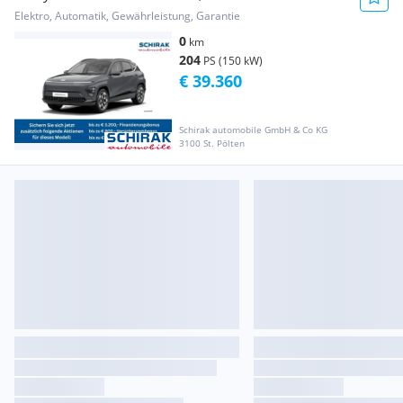
Elektro, Automatik, Gewährleistung, Garantie
0
km
204
PS (150 kW)
€ 39.360
Schirak automobile GmbH & Co KG
3100 St. Pölten