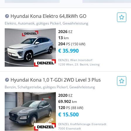
Hyundai Kona Elektro 64,8kWh GO
Elektro, Automatik, gültiges Pickerl, Gewährleistung
2026
EZ
13
km
204
PS (150 kW)
€ 35.990
DENZEL Wien Inzersdorf
1230 Wien, 23. Bezirk, Liesing
Hyundai Kona 1,0 T-GDi 2WD Level 3 Plus
Benzin, Schaltgetriebe, gültiges Pickerl, Gewährleistung
2020
EZ
69.902
km
120
PS (88 kW)
€ 15.500
DENZEL Kraftfahrzeuge Eisenstadt
7000 Eisenstadt