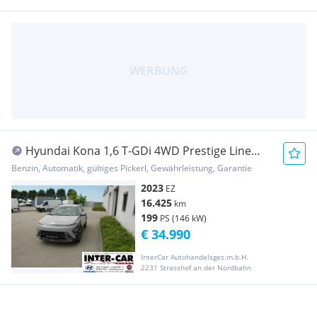
Hyundai Kona 1,6 T-GDi 4WD Prestige Line
DCT Aut.
Benzin, Automatik, gültiges Pickerl, Gewährleistung, Garantie
2023
EZ
16.425
km
199
PS (146 kW)
€ 34.990
InterCar Autohandelsges.m.b.H.
2231 Strasshof an der Nordbahn