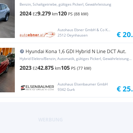
6d)(OPF)
Benzin, Schaltgetriebe, gültiges Pickerl, Gewährleistung
2024
9.279
120
EZ
km
PS (88 kW)
Autohaus Ebner GmbH & Co KG Oeynhausen
€ 20
2512 Oeynhausen
Hyundai Kona 1,6 GDI Hybrid N Line DCT Aut.
Hybrid Elektro/Benzin, Automatik, gültiges Pickerl, Gewährleistung, Garantie
2023
42.875
105
EZ
km
PS (77 kW)
Autohaus Elsenbaumer GmbH
€ 25
9342 Gurk