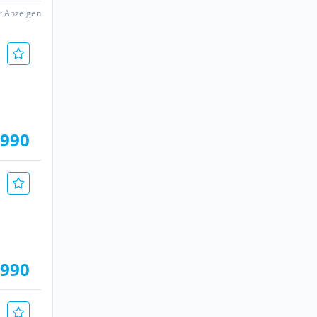
er Anzeigen
.990
.990