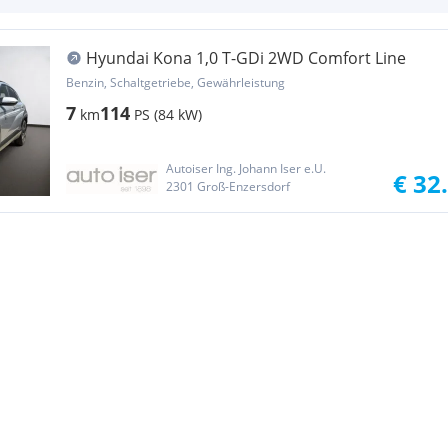
Hyundai Kona 1,0 T-GDi 2WD Comfort Line
Benzin, Schaltgetriebe, Gewährleistung
7
114
km
PS (84 kW)
Autoiser Ing. Johann Iser e.U.
€ 32
2301 Groß-Enzersdorf