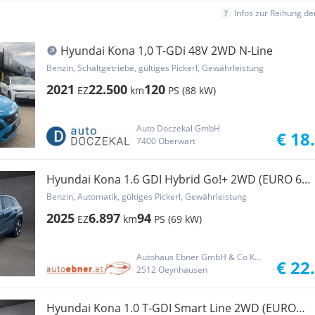
Infos zur Reihung d
Hyundai Kona 1,0 T-GDi 48V 2WD N-Line
Benzin, Schaltgetriebe, gültiges Pickerl, Gewährleistung
2021
22.500
120
EZ
km
PS (88 kW)
Auto Doczekal GmbH
€ 18
7400 Oberwart
Hyundai Kona 1.6 GDI Hybrid Go!+ 2WD (EURO 6e)
(OPF)
Benzin, Automatik, gültiges Pickerl, Gewährleistung
2025
6.897
94
EZ
km
PS (69 kW)
Autohaus Ebner GmbH & Co KG Oeynhausen
€ 22
2512 Oeynhausen
Hyundai Kona 1.0 T-GDI Smart Line 2WD (EURO