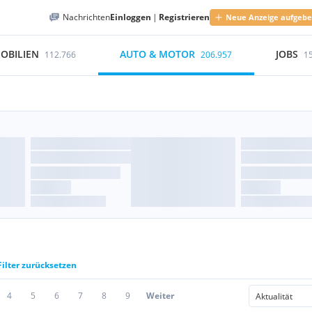
Nachrichten
Einloggen
|
Registrieren
Neue Anzeige aufgeb
OBILIEN
AUTO & MOTOR
JOBS
112.766
206.957
1
Filter zurücksetzen
4
5
6
7
8
9
Weiter