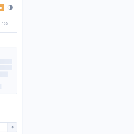
en
5.466