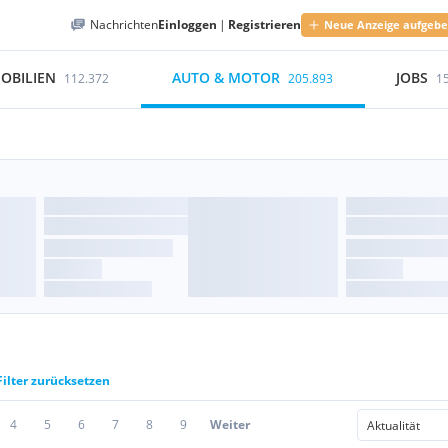
Nachrichten
Einloggen
|
Registrieren
Neue Anzeige aufgeb
OBILIEN
AUTO & MOTOR
JOBS
112.372
205.893
1
Filter zurücksetzen
4
5
6
7
8
9
Weiter