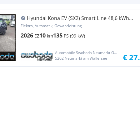
Hyundai Kona EV (SX2) Smart Line 48,6 kWh
k7es1-P20-O20
Elektro, Automatik, Gewährleistung
2026
10
135
EZ
km
PS (99 kW)
Automobile Swoboda Neumarkt GmbH
€ 27
5202 Neumarkt am Wallersee