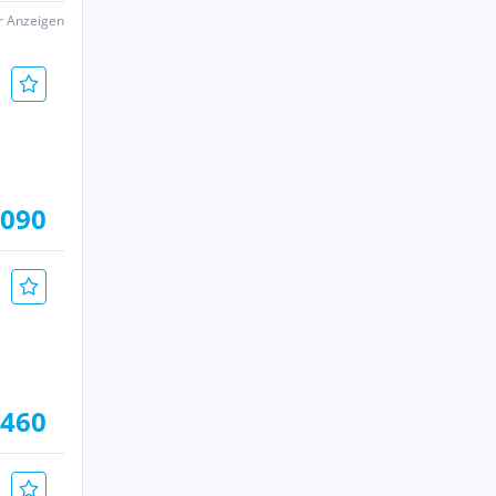
er Anzeigen
.090
.460