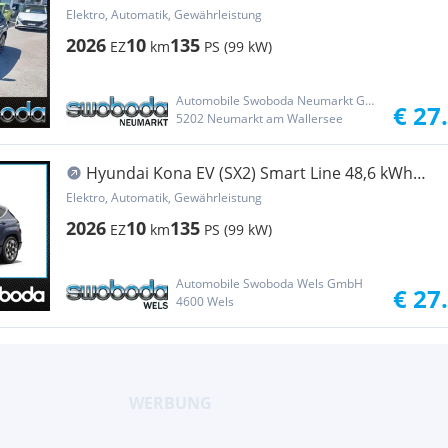
k7es1-P20/21-O20
Elektro, Automatik, Gewährleistung
2026
10
135
EZ
km
PS (99 kW)
Automobile Swoboda Neumarkt GmbH
€ 27
5202 Neumarkt am Wallersee
Hyundai Kona EV (SX2) Smart Line 48,6 kWh
k7es1-P20-O20
Elektro, Automatik, Gewährleistung
2026
10
135
EZ
km
PS (99 kW)
Automobile Swoboda Wels GmbH
€ 27
4600 Wels