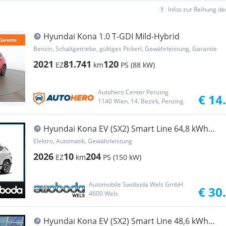
Infos zur Reihung d
Hyundai Kona 1.0 T-GDI Mild-Hybrid
Benzin, Schaltgetriebe, gültiges Pickerl, Gewährleistung, Garantie
2021
81.741
120
EZ
km
PS (88 kW)
Autohero Center Penzing
€ 14
1140 Wien, 14. Bezirk, Penzing
Hyundai Kona EV (SX2) Smart Line 64,8 kWh
k6es2-OO5
Elektro, Automatik, Gewährleistung
2026
10
204
EZ
km
PS (150 kW)
Automobile Swoboda Wels GmbH
€ 30
4600 Wels
Hyundai Kona EV (SX2) Smart Line 48,6 kWh