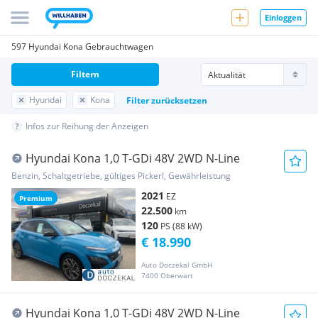
Einloggen
597 Hyundai Kona Gebrauchtwagen
Filtern
Hyundai
Kona
Filter zurücksetzen
Infos zur Reihung der Anzeigen
Hyundai Kona 1,0 T-GDi 48V 2WD N-Line
Benzin, Schaltgetriebe, gültiges Pickerl, Gewährleistung
2021
EZ
Premium
22.500
km
120
PS (88 kW)
€ 18.990
Auto Doczekal GmbH
7400 Oberwart
Hyundai Kona 1,0 T-GDi 48V 2WD N-Line