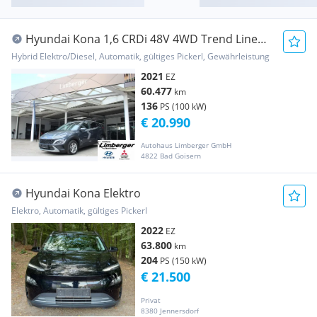
Hyundai Kona 1,6 CRDi 48V 4WD Trend Line
DCT Aut.
Hybrid Elektro/Diesel, Automatik, gültiges Pickerl, Gewährleistung
2021
EZ
60.477
km
136
PS (100 kW)
€ 20.990
Autohaus Limberger GmbH
4822 Bad Goisern
Hyundai Kona Elektro
Elektro, Automatik, gültiges Pickerl
2022
EZ
63.800
km
204
PS (150 kW)
€ 21.500
Privat
8380 Jennersdorf