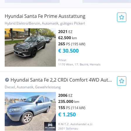
Hyundai Santa Fe Prime Ausstattung
Hybrid Elektro/Benzin, Automatik, gültiges Pickerl
2021
EZ
62.500
km
265
PS (195 kW)
€ 30.500
Privat
1170 Wien, 17. Bezirk, Hernals
Hyundai Santa Fe 2,2 CRDi Comfort 4WD Aut.
DPF *Nicht F...
Diesel, Automatik, Gewährleistung
2006
EZ
235.000
km
155
PS (114 kW)
€ 1.250
R.M.T.Z. Autohandel e.U.
2601 Sollenau