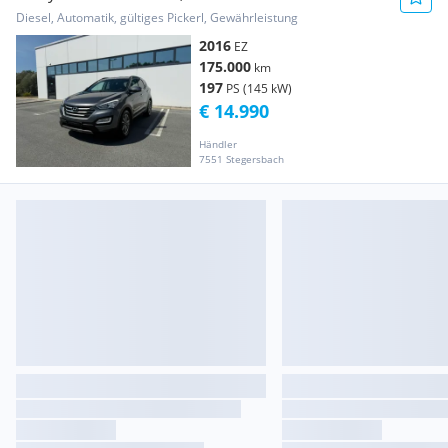
*ALLRAD *AUT *XENON *LED *AHK
Diesel, Automatik, gültiges Pickerl, Gewährleistung
2016
EZ
175.000
km
197
PS (145 kW)
€ 14.990
Händler
7551 Stegersbach