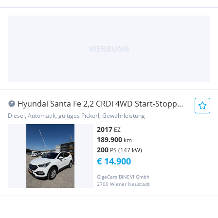
Hyundai Santa Fe 2,2 CRDi 4WD Start-Stopp
Aut. Premium
Diesel, Automatik, gültiges Pickerl, Gewährleistung
2017
EZ
189.900
km
200
PS (147 kW)
€ 14.900
GigaCars BINEVI Gmbh
2700 Wiener Neustadt