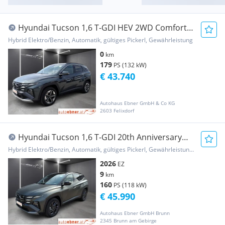
Hyundai Tucson 1,6 T-GDI HEV 2WD Comfort
Line Aut.
Hybrid Elektro/Benzin, Automatik, gültiges Pickerl, Gewährleistung
0
km
179
PS (132 kW)
€ 43.740
Autohaus Ebner GmbH & Co KG
2603 Felixdorf
Hyundai Tucson 1,6 T-GDI 20th Anniversary
Aut. HEV RADA...
Hybrid Elektro/Benzin, Automatik, gültiges Pickerl, Gewährleistung, Garantie
2026
EZ
9
km
160
PS (118 kW)
€ 45.990
Autohaus Ebner GmbH Brunn
2345 Brunn am Gebirge