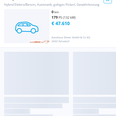
Line Aut.
Hybrid Elektro/Benzin, Automatik, gültiges Pickerl, Gewährleistung
0
km
179
PS (132 kW)
€ 47.610
Autohaus Ebner GmbH & Co KG
2603 Felixdorf