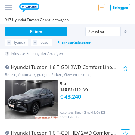
Einloggen
947 Hyundai Tucson Gebrauchtwagen
Filtern
Hyundai
Tucson
Filter zurücksetzen
Infos zur Reihung der Anzeigen
Hyundai Tucson 1,6 T-GDI 2WD Comfort Line
DCT
Benzin, Automatik, gültiges Pickerl, Gewährleistung
0
km
150
PS (110 kW)
€ 43.240
Autohaus Ebner GmbH & Co KG
2603 Felixdorf
Hyundai Tucson 1,6 T-GDI HEV 2WD Comfort