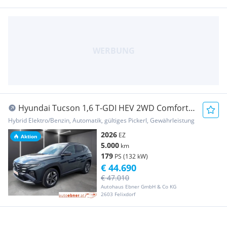
Hyundai Tucson 1,6 T-GDI HEV 2WD Comfort
Line Aut.
Hybrid Elektro/Benzin, Automatik, gültiges Pickerl, Gewährleistung
2026
EZ
Aktion
5.000
km
179
PS (132 kW)
€ 44.690
€ 47.010
Autohaus Ebner GmbH & Co KG
2603 Felixdorf