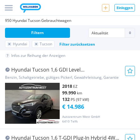
Einloggen
950 Hyundai Tucson Gebrauchtwagen
Filtern
Hyundai
Tucson
Filter zurücksetzen
Infos zur Reihung der Anzeigen
Hyundai Tucson 1,6 GDI Level
4...RFK/NAVI/LED
Benzin, Schaltgetriebe, gültiges Pickerl, Gewährleistung, Garantie
2018
EZ
99.990
km
132
PS (97 kW)
€ 14.986
Autozentrum West GmbH
6410 Telfs
Hyundai Tucson 1,6 T-GDI Plug-In Hybrid 4WD