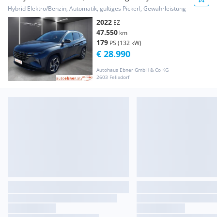
Prestige Li...
Hybrid Elektro/Benzin, Automatik, gültiges Pickerl, Gewährleistung
2022
EZ
47.550
km
179
PS (132 kW)
€ 28.990
Autohaus Ebner GmbH & Co KG
2603 Felixdorf