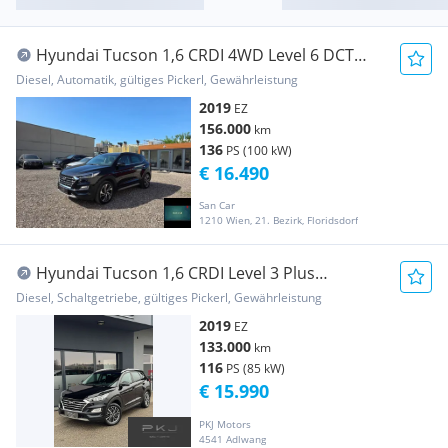
Hyundai Tucson 1,6 CRDI 4WD Level 6 DCT
Aut.
Diesel, Automatik, gültiges Pickerl, Gewährleistung
2019
EZ
156.000
km
136
PS (100 kW)
€ 16.490
San Car
1210 Wien, 21. Bezirk, Floridsdorf
Hyundai Tucson 1,6 CRDI Level 3 Plus
#1.BESITZ#
Diesel, Schaltgetriebe, gültiges Pickerl, Gewährleistung
2019
EZ
133.000
km
116
PS (85 kW)
€ 15.990
PKJ Motors
4541 Adlwang