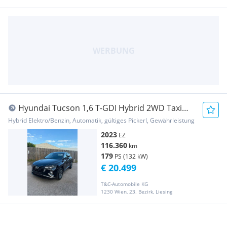
Hyundai Tucson 1,6 T-GDI Hybrid 2WD Taxi
Aut.
Hybrid Elektro/Benzin, Automatik, gültiges Pickerl, Gewährleistung
2023
EZ
116.360
km
179
PS (132 kW)
€ 20.499
T&C-Automobile KG
1230 Wien, 23. Bezirk, Liesing