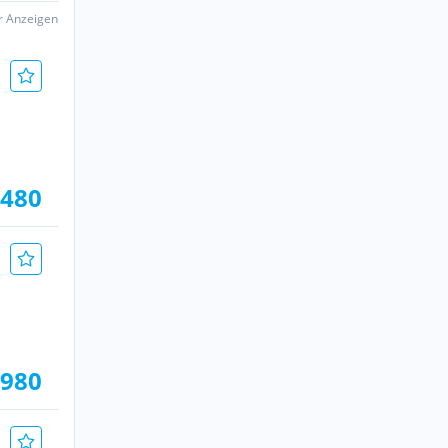
er Anzeigen
.480
.980