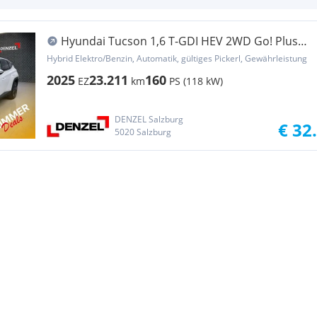
Hyundai Tucson 1,6 T-GDI HEV 2WD Go! Plus
Aut.
Hybrid Elektro/Benzin, Automatik, gültiges Pickerl, Gewährleistung
2025
23.211
160
EZ
km
PS (118 kW)
DENZEL Salzburg
€ 32
5020 Salzburg