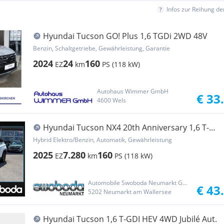
Infos zur Reihung d
Hyundai Tucson GO! Plus 1,6 TGDi 2WD 48V
Benzin, Schaltgetriebe, Gewährleistung, Garantie
2024
24
160
EZ
km
PS (118 kW)
Autohaus Wimmer GmbH
€ 33
4600 Wels
Hyundai Tucson NX4 20th Anniversary 1,6 T-
GDi HEV 4WD AT t
Hybrid Elektro/Benzin, Automatik, Gewährleistung
2025
7.280
160
EZ
km
PS (118 kW)
Automobile Swoboda Neumarkt GmbH
€ 43
5202 Neumarkt am Wallersee
Hyundai Tucson 1,6 T-GDI HEV 4WD Jubilé Aut.