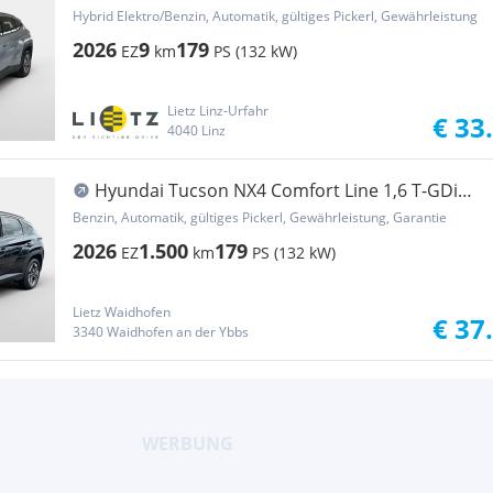
Hybrid Elektro/Benzin, Automatik, gültiges Pickerl, Gewährleistung
2026
9
179
EZ
km
PS (132 kW)
Lietz Linz-Urfahr
€ 33
4040 Linz
Hyundai Tucson NX4 Comfort Line 1,6 T-GDi
HEV 4WD AT t7hc2
Benzin, Automatik, gültiges Pickerl, Gewährleistung, Garantie
2026
1.500
179
EZ
km
PS (132 kW)
Lietz Waidhofen
€ 37
3340 Waidhofen an der Ybbs