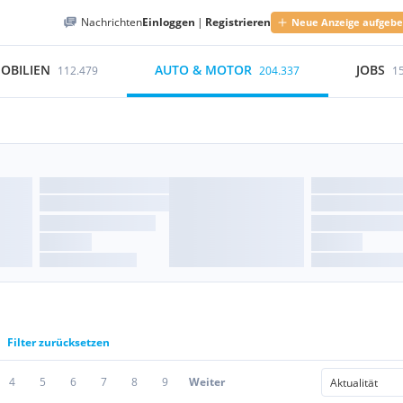
Nachrichten
Einloggen
|
Registrieren
Neue Anzeige aufgeb
OBILIEN
AUTO & MOTOR
JOBS
112.479
204.337
1
Filter zurücksetzen
4
5
6
7
8
9
Weiter