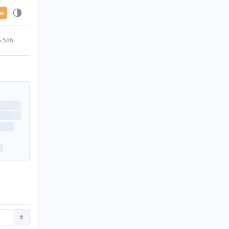
en
5.586