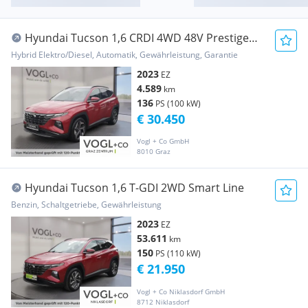
Hyundai Tucson 1,6 CRDI 4WD 48V Prestige
Line DCT
Hybrid Elektro/Diesel, Automatik, Gewährleistung, Garantie
2023
EZ
4.589
km
136
PS (100 kW)
€ 30.450
Vogl + Co GmbH
8010 Graz
Hyundai Tucson 1,6 T-GDI 2WD Smart Line
Benzin, Schaltgetriebe, Gewährleistung
2023
EZ
53.611
km
150
PS (110 kW)
€ 21.950
Vogl + Co Niklasdorf GmbH
8712 Niklasdorf