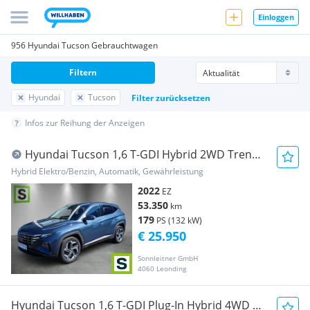
Einloggen
956 Hyundai Tucson Gebrauchtwagen
Filtern
Hyundai
Tucson
Filter zurücksetzen
Infos zur Reihung der Anzeigen
Hyundai Tucson 1,6 T-GDI Hybrid 2WD Trend
Line Aut.
Hybrid Elektro/Benzin, Automatik, Gewährleistung
2022
EZ
53.350
km
179
PS (132 kW)
€ 25.950
Sonnleitner GmbH
4060 Leonding
Hyundai Tucson 1,6 T-GDI Plug-In Hybrid 4WD N-