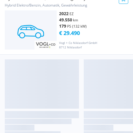
Line Aut.
Hybrid Elektro/Benzin, Automatik, Gewährleistung
2022
EZ
49.550
km
179
PS (132 kW)
€ 29.490
Vogl + Co Niklasdorf GmbH
8712 Niklasdorf