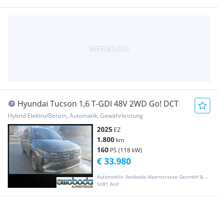
Hyundai Tucson 1,6 T-GDI 48V 2WD Go! DCT
Hybrid Elektro/Benzin, Automatik, Gewährleistung
2025
EZ
1.800
km
160
PS (118 kW)
€ 33.980
Automobile Swoboda Alpenstrasse GesmbH & Co KG
5081 Anif