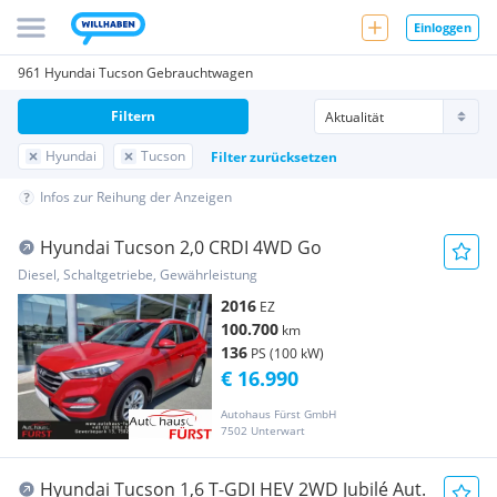
Einloggen
961 Hyundai Tucson Gebrauchtwagen
Filtern
Hyundai
Tucson
Filter zurücksetzen
Infos zur Reihung der Anzeigen
Hyundai Tucson 2,0 CRDI 4WD Go
Diesel, Schaltgetriebe, Gewährleistung
2016
EZ
100.700
km
136
PS (100 kW)
€ 16.990
Autohaus Fürst GmbH
7502 Unterwart
Hyundai Tucson 1,6 T-GDI HEV 2WD Jubilé Aut.