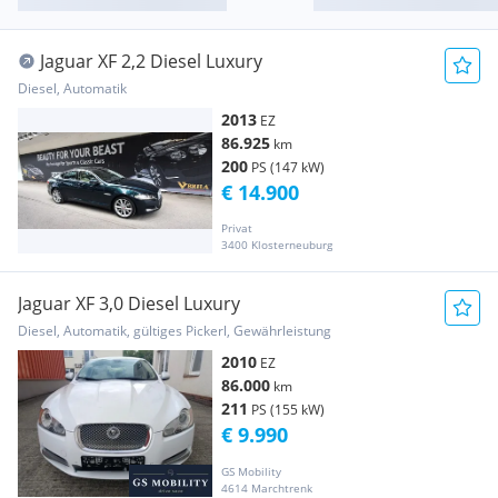
Jaguar XF 2,2 Diesel Luxury
Diesel, Automatik
2013
EZ
86.925
km
200
PS (147 kW)
€ 14.900
Privat
3400 Klosterneuburg
Jaguar XF 3,0 Diesel Luxury
Diesel, Automatik, gültiges Pickerl, Gewährleistung
2010
EZ
86.000
km
211
PS (155 kW)
€ 9.990
GS Mobility
4614 Marchtrenk