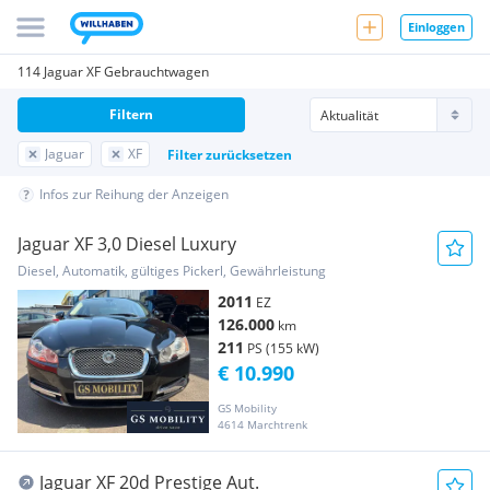
Einloggen
114 Jaguar XF Gebrauchtwagen
Filtern
Jaguar
XF
Filter zurücksetzen
Infos zur Reihung der Anzeigen
Jaguar XF 3,0 Diesel Luxury
Diesel, Automatik, gültiges Pickerl, Gewährleistung
2011
EZ
126.000
km
211
PS (155 kW)
€ 10.990
GS Mobility
4614 Marchtrenk
Jaguar XF 20d Prestige Aut.