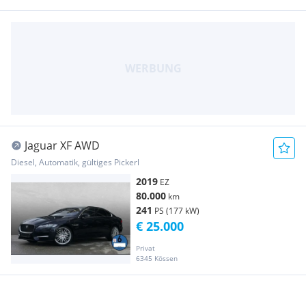
Jaguar XF AWD
Diesel, Automatik, gültiges Pickerl
2019
EZ
80.000
km
241
PS (177 kW)
€ 25.000
Privat
6345 Kössen