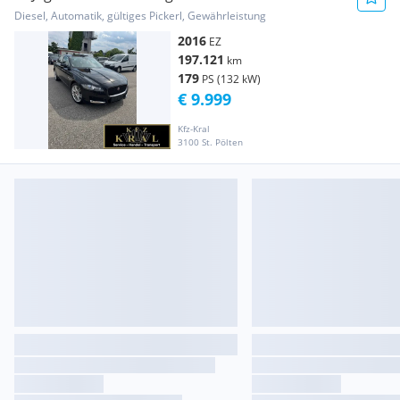
Diesel, Automatik, gültiges Pickerl, Gewährleistung
2016
EZ
197.121
km
179
PS (132 kW)
€ 9.999
Kfz-Kral
3100 St. Pölten