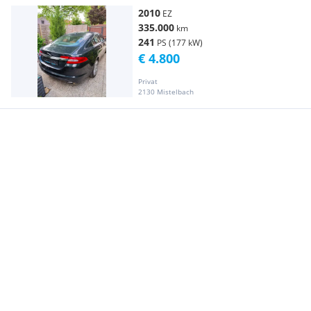
2010
EZ
335.000
km
241
PS (177 kW)
€ 4.800
Privat
2130 Mistelbach