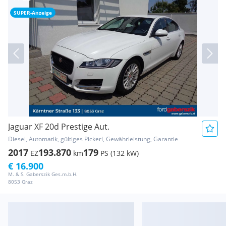
SUPER-Anzeige
Jaguar XF 20d Prestige Aut.
Diesel, Automatik, gültiges Pickerl, Gewährleistung, Garantie
2017
193.870
179
EZ
km
PS (132 kW)
€ 16.900
M. & S. Gaberszik Ges.m.b.H.
8053 Graz