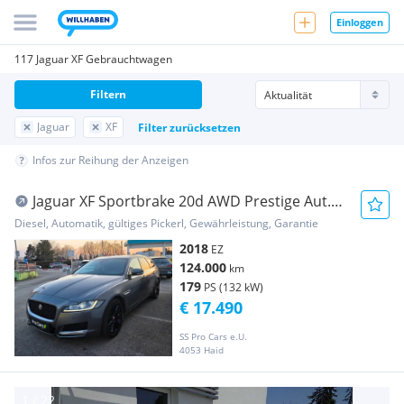
Einloggen
117 Jaguar XF Gebrauchtwagen
Filtern
Jaguar
XF
Filter zurücksetzen
Infos zur Reihung der Anzeigen
Jaguar XF Sportbrake 20d AWD Prestige Aut.
LEDER. Gara...
Diesel, Automatik, gültiges Pickerl, Gewährleistung, Garantie
2018
EZ
124.000
km
179
PS (132 kW)
€ 17.490
SS Pro Cars e.U.
4053 Haid