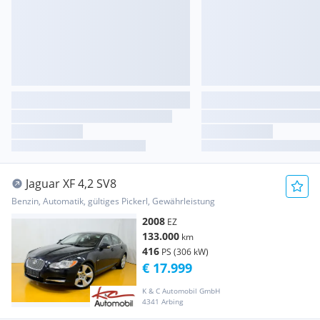
Jaguar XF 4,2 SV8
Benzin, Automatik, gültiges Pickerl, Gewährleistung
2008
EZ
133.000
km
416
PS (306 kW)
€ 17.999
K & C Automobil GmbH
4341 Arbing