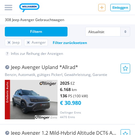
Einloggen
308 Jeep Avenger Gebrauchtwagen
Filtern
Jeep
Avenger
Filter zurücksetzen
Infos zur Reihung der Anzeigen
Jeep Avenger Upland *Allrad*
Benzin, Automatik, gültiges Pickerl, Gewährleistung, Garantie
2025
EZ
6.168
km
136
PS (100 kW)
€ 30.980
Oellinger Enns
4470 Enns
Jeep Avenger 1,2 Mild-Hybrid Altitude DCT6 AT