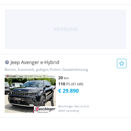
Jeep Avenger e-Hybrid
Benzin, Automatik, gültiges Pickerl, Gewährleistung
20
km
110
PS (81 kW)
€ 29.890
Baschinger Ges.m.b.H.
4060 Leonding