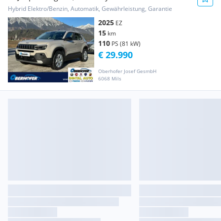
*29.990.-
Hybrid Elektro/Benzin, Automatik, Gewährleistung, Garantie
2025
EZ
15
km
110
PS (81 kW)
€ 29.990
Oberhofer Josef GesmbH
6068 Mils