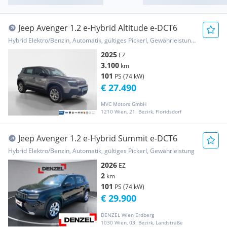
Jeep Avenger 1.2 e-Hybrid Altitude e-DCT6
Hybrid Elektro/Benzin, Automatik, gültiges Pickerl, Gewährleistung, Garantie
2025
EZ
3.100
km
101
PS (74 kW)
€ 27.490
MVC Motors GmbH
1210 Wien, 21. Bezirk, Floridsdorf
Jeep Avenger 1.2 e-Hybrid Summit e-DCT6
Hybrid Elektro/Benzin, Automatik, gültiges Pickerl, Gewährleistung
2026
EZ
2
km
101
PS (74 kW)
€ 29.900
DENZEL Wien Erdberg
1030 Wien, 03. Bezirk, Landstraße