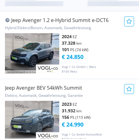
Jeep Avenger 1.2 e-Hybrid Summit e-DCT6
Hybrid Elektro/Benzin, Automatik, Gewährleistung
2024
EZ
37.328
km
101
PS (74 kW)
€ 24.850
Vogl + Co GmbH | Weiz
8160 Weiz
Jeep Avenger BEV 54kWh Summit
Elektro, Automatik, Gewährleistung, Garantie
2023
EZ
31.932
km
156
PS (115 kW)
€ 24.990
Vogl + Co GmbH Knittelfeld