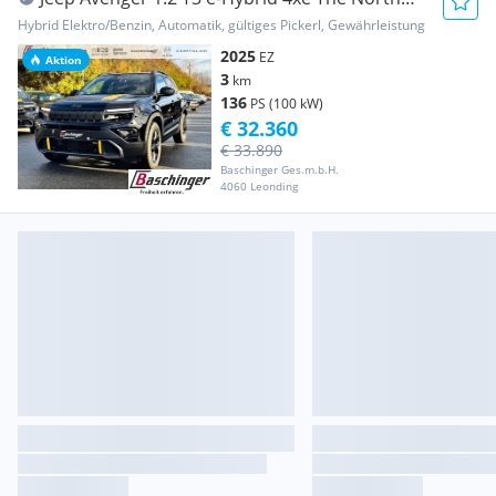
Face e-DCT6
Hybrid Elektro/Benzin, Automatik, gültiges Pickerl, Gewährleistung
2025
EZ
Aktion
3
km
136
PS (100 kW)
€ 32.360
€ 33.890
Baschinger Ges.m.b.H.
4060 Leonding