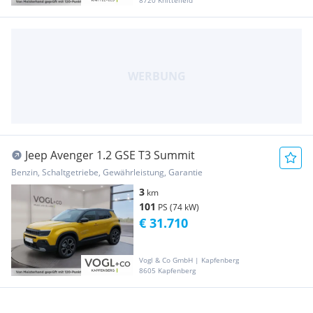
8720 Knittelfeld
Jeep Avenger 1.2 GSE T3 Summit
Benzin, Schaltgetriebe, Gewährleistung, Garantie
3
km
101
PS (74 kW)
€ 31.710
Vogl & Co GmbH | Kapfenberg
8605 Kapfenberg