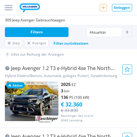
Einloggen
309 Jeep Avenger Gebrauchtwagen
Filtern
Jeep
Avenger
Filter zurücksetzen
Infos zur Reihung der Anzeigen
Jeep Avenger 1.2 T3 e-Hybrid 4xe The North
Face e-DCT6
Hybrid Elektro/Benzin, Automatik, gültiges Pickerl, Gewährleistung
2025
EZ
Aktion
3
km
136
PS (100 kW)
€ 32.360
€ 33.890
Baschinger Ges.m.b.H.
4060 Leonding
Jeep Avenger 1.2 T3 e-Hybrid 4xe The North