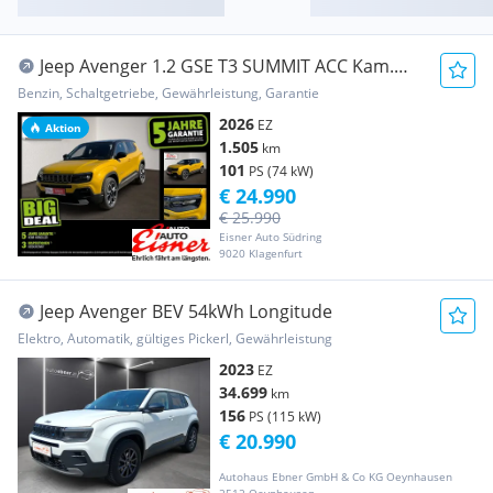
Jeep Avenger 1.2 GSE T3 SUMMIT ACC Kam.
KlimaA LED LM
Benzin, Schaltgetriebe, Gewährleistung, Garantie
2026
EZ
Aktion
1.505
km
101
PS (74 kW)
€ 24.990
€ 25.990
Eisner Auto Südring
9020 Klagenfurt
Jeep Avenger BEV 54kWh Longitude
Elektro, Automatik, gültiges Pickerl, Gewährleistung
2023
EZ
34.699
km
156
PS (115 kW)
€ 20.990
Autohaus Ebner GmbH & Co KG Oeynhausen