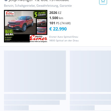
Benzin, Schaltgetriebe, Gewährleistung, Garantie
2026
EZ
1.500
km
101
PS (74 kW)
€ 22.990
Eisner Auto Spittal/Drau
9800 Spittal an der Drau