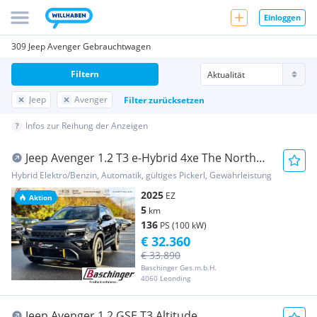
Einloggen
309 Jeep Avenger Gebrauchtwagen
Filtern
Jeep
Avenger
Filter zurücksetzen
Infos zur Reihung der Anzeigen
Jeep Avenger 1.2 T3 e-Hybrid 4xe The North
Face e-DCT6
Hybrid Elektro/Benzin, Automatik, gültiges Pickerl, Gewährleistung
2025
EZ
Aktion
5
km
136
PS (100 kW)
€ 32.360
€ 33.890
Baschinger Ges.m.b.H.
4060 Leonding
Jeep Avenger 1.2 GSE T3 Altitude