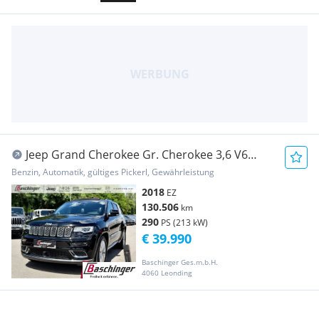
Jeep Grand Cherokee Gr. Cherokee 3,6 V6
Summit
Benzin, Automatik, gültiges Pickerl, Gewährleistung
2018
EZ
130.506
km
290
PS (213 kW)
€ 39.990
Baschinger Ges.m.b.H.
4060 Leonding