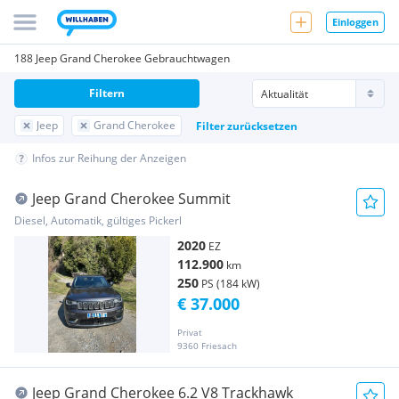
Einloggen
188 Jeep Grand Cherokee Gebrauchtwagen
Filtern
Jeep
Grand Cherokee
Filter zurücksetzen
Infos zur Reihung der Anzeigen
Jeep Grand Cherokee Summit
Diesel, Automatik, gültiges Pickerl
2020
EZ
112.900
km
250
PS (184 kW)
€ 37.000
Privat
9360 Friesach
Jeep Grand Cherokee 6.2 V8 Trackhawk