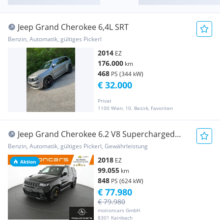
Jeep Grand Cherokee 6,4L SRT
Benzin, Automatik, gültiges Pickerl
2014
EZ
176.000
km
468
PS (344 kW)
€ 32.000
Privat
1100 Wien, 10. Bezirk, Favoriten
Jeep Grand Cherokee 6.2 V8 Supercharged
Trackhawk
Benzin, Automatik, gültiges Pickerl, Gewährleistung
2018
EZ
Aktion
99.055
km
848
PS (624 kW)
€ 77.980
€ 79.980
motioncars GmbH
8301 Kainbach